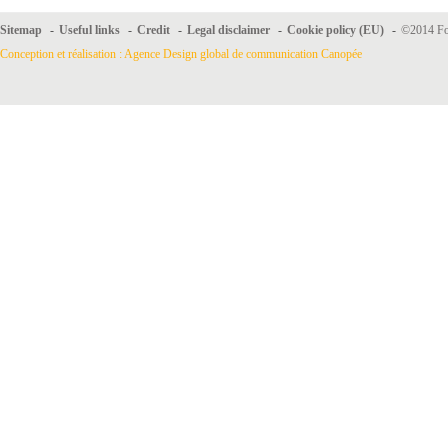
Sitemap
-
Useful links
-
Credit
-
Legal disclaimer
-
Cookie policy (EU)
-
©2014 For
Conception et réalisation : Agence Design global de communication Canopée