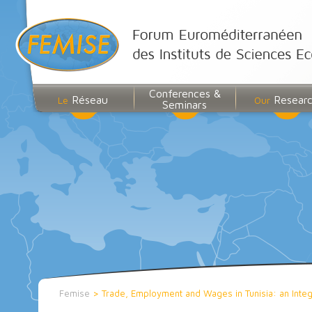
Conferences &
Réseau
Resear
Le
Our
Seminars
Femise
>
Trade, Employment and Wages in Tunisia: an Int