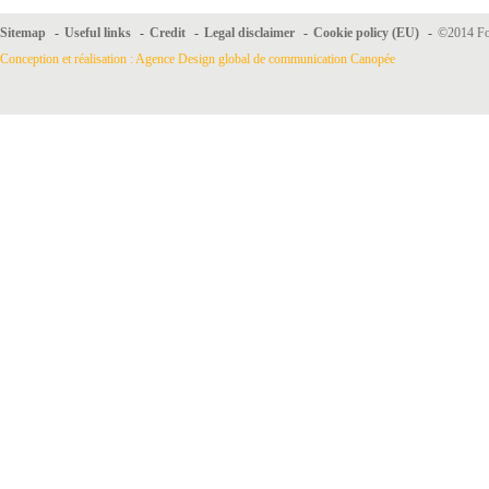
Sitemap
-
Useful links
-
Credit
-
Legal disclaimer
-
Cookie policy (EU)
-
©2014 For
Conception et réalisation : Agence Design global de communication Canopée