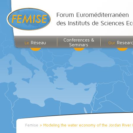
Conferences &
Réseau
Resear
Le
Our
Seminars
Femise
>
Modeling the water economy of the Jordan River 