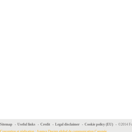
Sitemap
-
Useful links
-
Credit
-
Legal disclaimer
-
Cookie policy (EU)
-
©2014 For
Conception et réalisation : Agence Design global de communication Canopée