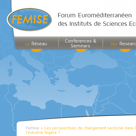
Conferences &
Réseau
Resear
Le
Our
Seminars
Femise
>
Les perspectives de changement sectoriel dans l
l’industrie légère ?