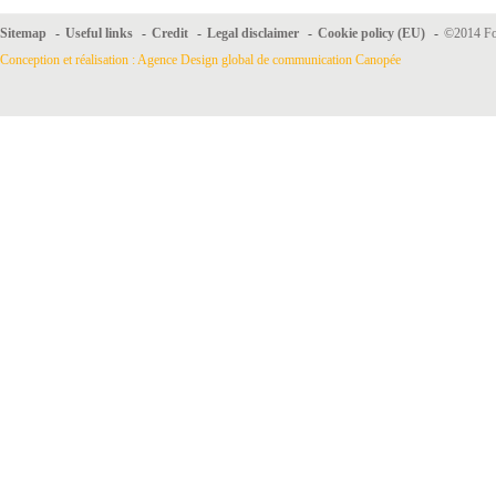
Sitemap
-
Useful links
-
Credit
-
Legal disclaimer
-
Cookie policy (EU)
-
©2014 For
Conception et réalisation : Agence Design global de communication Canopée