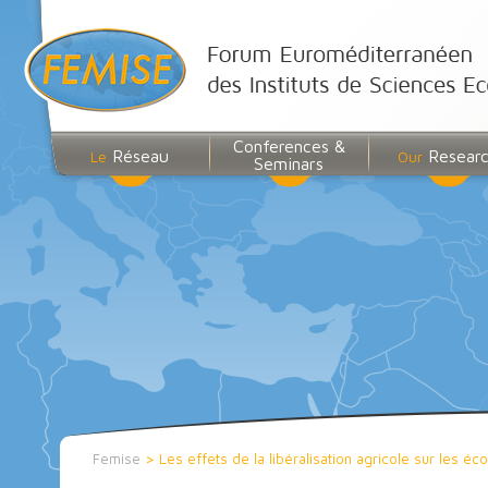
Conferences &
Réseau
Resear
Le
Our
Seminars
Femise
>
Les effets de la libéralisation agricole sur les 