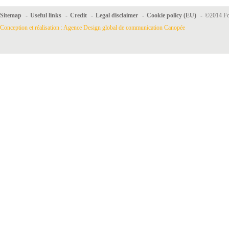
Sitemap
-
Useful links
-
Credit
-
Legal disclaimer
-
Cookie policy (EU)
-
©2014 For
Conception et réalisation : Agence Design global de communication Canopée