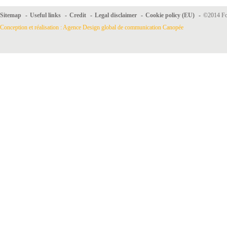
Sitemap
-
Useful links
-
Credit
-
Legal disclaimer
-
Cookie policy (EU)
-
©2014 For
Conception et réalisation : Agence Design global de communication Canopée