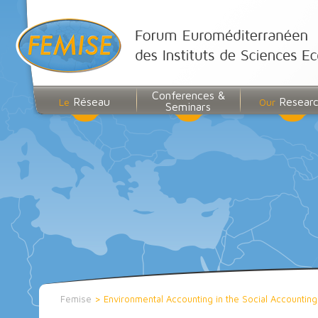
Conferences &
Réseau
Resear
Le
Our
Seminars
Femise
>
Environmental Accounting in the Social Accountin