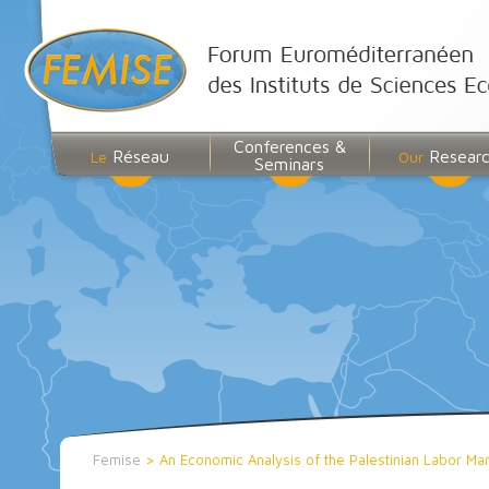
Conferences &
Réseau
Resear
Le
Our
Seminars
Femise
>
An Economic Analysis of the Palestinian Labor Mar