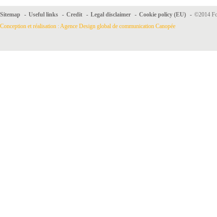
Sitemap
-
Useful links
-
Credit
-
Legal disclaimer
-
Cookie policy (EU)
-
©2014 For
Conception et réalisation : Agence Design global de communication Canopée