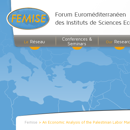
Conferences &
Réseau
Resear
Le
Our
Seminars
Femise
>
An Economic Analysis of the Palestinian Labor Mar