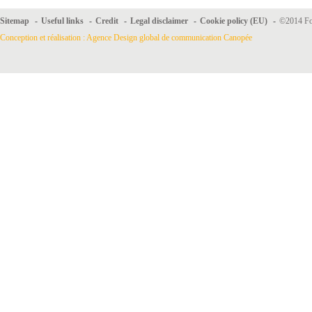
Sitemap
-
Useful links
-
Credit
-
Legal disclaimer
-
Cookie policy (EU)
-
©2014 For
Conception et réalisation : Agence Design global de communication Canopée