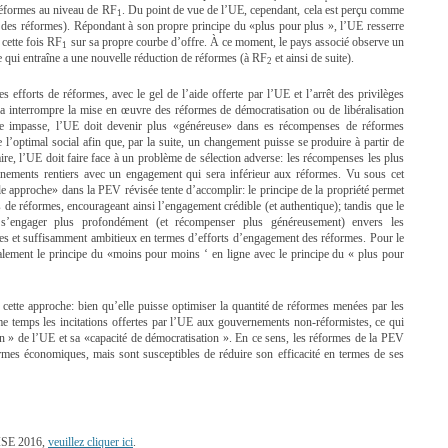
réformes au niveau de RF
. Du point de vue de l’UE, cependant, cela est perçu comme
1
n des réformes). Répondant à son propre principe du «plus pour plus », l’UE resserre
t cette fois RF
sur sa propre courbe d’offre. À ce moment, le pays associé observe un
1
e qui entraîne a une nouvelle réduction de réformes (à RF
et ainsi de suite).
2
 efforts de réformes, avec le gel de l’aide offerte par l’UE et l’arrêt des privilèges
va interrompre la mise en œuvre des réformes de démocratisation ou de libéralisation
te impasse, l’UE doit devenir plus «généreuse» dans es récompenses de réformes
 l’optimal social afin que, par la suite, un changement puisse se produire à partir de
ire, l’UE doit faire face à un problème de sélection adverse: les récompenses les plus
rnements rentiers avec un engagement qui sera inférieur aux réformes. Vu sous cet
le approche» dans la PEV révisée tente d’accomplir: le principe de la propriété permet
s de réformes, encourageant ainsi l’engagement crédible (et authentique); tandis que le
 s’engager plus profondément (et récompenser plus généreusement) envers les
s et suffisamment ambitieux en termes d’efforts d’engagement des réformes. Pour le
alement le principe du «moins pour moins ‘ en ligne avec le principe du « plus pour
ette approche: bien qu’elle puisse optimiser la quantité de réformes menées par les
e temps les incitations offertes par l’UE aux gouvernements non-réformistes, ce qui
on » de l’UE et sa «capacité de démocratisation ». En ce sens, les réformes de la PEV
termes économiques, mais sont susceptibles de réduire son efficacité en termes de ses
MISE 2016,
veuillez cliquer ici
.