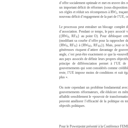
d’offre socialement optimale et met en œuvre des 
un important déficit de réformes (sous-dispositio
ses règles et réduit ses récompenses à RW
, traçan
2
nouveau déficit d’engagement de la part de l’UE, c
Le processus peut entraîner un blocage complet des
d’association. Pendant ce temps, le pays associé 
({RW
, RF
} au point O). Pour débloquer cet
N
N
(modifiant sa courbe d’offre pour la rapprocher de
{RW
, RF
} à {RW
, RF
}). Mais, pour ce fa
N
N
SO
SO
généreuses risquent d’attirer davantage de gouve
angle, c’est peut-être exactement ce que la «nouvel
aux pays associés de définir leurs propres objectif
principe de différenciation permet à l’UE de
gouvernements qui sont considérés comme crédible
reste, l’UE impose moins de conditions et suit ég
plus ».
On note cependant un problème fondamental avec c
gouvernements réformateurs, elle édulcore en mêm
affaiblit sensiblement le «pouvoir de transformati
peuvent améliorer l’efficacité de la politique en 
objectifs politiques.
Pour le Powerpoint présenté à la Conférence FE