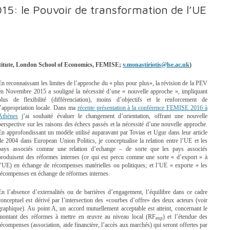
15: le Pouvoir de transformation de l’UE
nstitute, London School of Economics, FEMISE;
v.monastiriotis@lse.ac.uk
)
En reconnaissant les limites de l’approche du « plus pour plus», la révision de la PEV
en Novembre 2015 a souligné la nécessité d’une « nouvelle approche », impliquant
plus de flexibilité (différenciation), moins d’objectifs et le renforcement de
l’appropriation locale. Dans ma
récente présentation à la conférence FEMISE 2016 à
Athènes
j’ai souhaité évaluer le changement d’orientation, offrant une nouvelle
perspective sur les raisons des échecs passés et la nécessité d’une nouvelle approche.
En approfondissant un modèle utilisé auparavant par Tovias et Ugur dans leur article
de 2004 dans European Union Politics, je conceptualise la relation entre l’UE et les
pays associés comme une relation d’echange – de sorte que les pays associés
produisent des réformes internes (ce qui est percu comme une sorte « d’export » à
l’UE) en échange de récompenses matérielles ou politiques; et l’UE « exporte » les
récompenses en échange de réformes internes.
En l’absence d’externalités ou de barrières d’engagement, l’équilibre dans ce cadre
conceptuel est dérivé par l’intersection des «courbes d’offre» des deux acteurs (voir
graphique). Au point A, un accord mutuellement acceptable est atteint, concernant le
montant des réformes à mettre en œuvre au niveau local (RF
) et l’étendue des
enp
récompenses (association, aide financière, l’accès aux marchés) qui seront offertes par