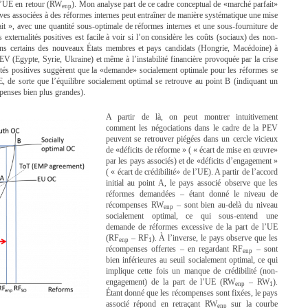
l’UE en retour (RW
). Mon analyse part de ce cadre conceptual de «marché parfait»
enp
ives associées à des réformes internes peut entraîner de manière systématique une mise
it », avec une quantité sous-optimale de réformes internes et une sous-fourniture de
externalités positives est facile à voir si l’on considère les coûts (sociaux) des non-
dans certains des nouveaux États membres et pays candidats (Hongrie, Macédoine) à
a PEV (Egypte, Syrie, Ukraine) et même à l’instabilité financière provoquée par la crise
lités positives suggèrent que la «demande» socialement optimale pour les réformes se
E, de sorte que l’équilibre socialement optimal se retrouve au point B (indiquant un
penses bien plus grandes).
A partir de là, on peut montrer intuitivement
comment les négociations dans le cadre de la PEV
peuvent se retrouver piégées dans un cercle vicieux
de «déficits de réforme » ( « écart de mise en œuvre»
par les pays associés) et de «déficits d’engagement »
( « écart de crédibilité» de l’UE). A partir de l’accord
initial au point A, le pays associé observe que les
réformes demandées – étant donné le niveau de
récompenses RW
– sont bien au-delà du niveau
enp
socialement optimal, ce qui sous-entend une
demande de réformes excessive de la part de l’UE
(RF
– RF
). À l’inverse, le pays observe que les
enp
1
récompenses offertes – en regardant RF
– sont
enp
bien inférieures au seuil socialement optimal, ce qui
implique cette fois un manque de crédibilité (non-
engagement) de la part de l’UE (RW
– RW
).
enp
1
Étant donné que les récompenses sont fixées, le pays
associé répond en retraçant RW
sur la courbe
enp