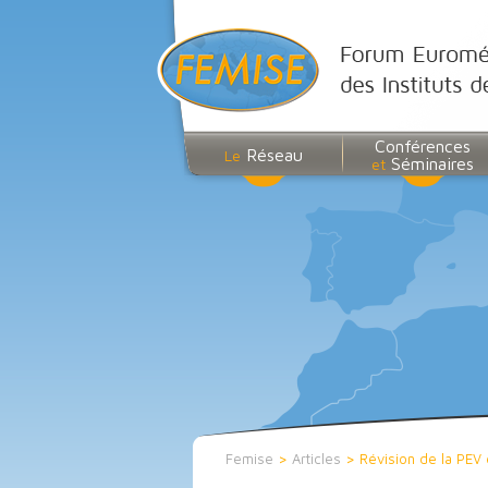
Conférences
Réseau
Le
Séminaires
et
Femise
>
Articles
>
Révision de la PEV 