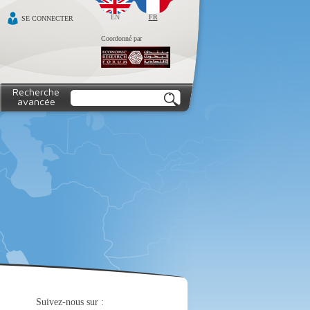
EN
FR
SE CONNECTER
Coordonné par
Recherche
avancée
Suivez-nous sur :