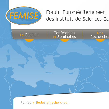
Conférences
Nos
Réseau
Le
Séminaires
Recherche
et
Femise
>
Etudes et recherches