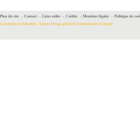
Plan du site
-
Contact
-
Liens utiles
-
Crédits
-
Mentions légales
-
Politique de coo
Conception et réalisation : Agence Design global de communication Canopée