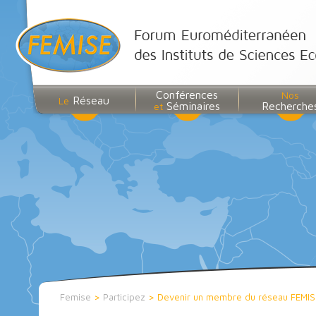
Conférences
Nos
Réseau
Le
Séminaires
Recherche
et
Femise
>
Participez
>
Devenir un membre du réseau FEMIS