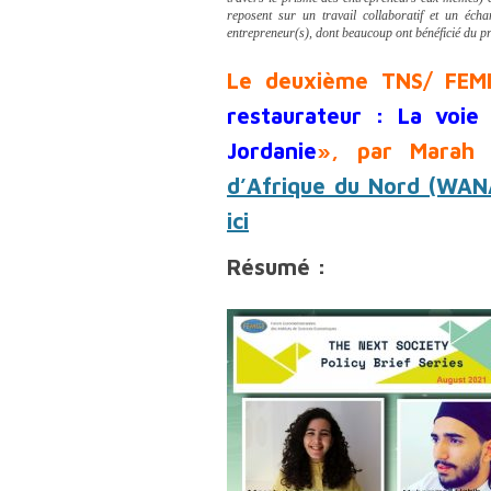
reposent sur un travail collaboratif et un écha
entrepreneur(s), dont beaucoup ont bénéficié du pr
Le deuxième TNS/ FEMIS
restaurateur : La voie
Jordanie
»,
par Marah 
d’Afrique du Nord (WAN
ici
Résumé :