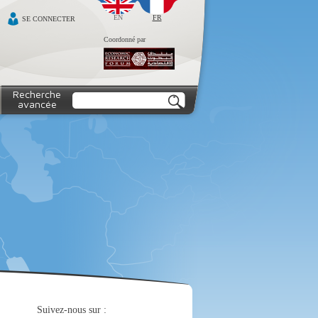
EN
FR
SE CONNECTER
Coordonné par
Recherche
avancée
Suivez-nous sur :