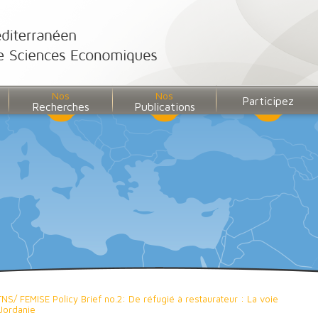
Nos
Nos
Participez
Recherches
Publications
TNS/ FEMISE Policy Brief no.2: De réfugié à restaurateur : La voie
Jordanie