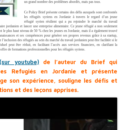
un grand nombre des problèmes abordés, mais pas tous.
Ce Policy Brief présente certains des défis auxquels sont confrontés
les réfugiés syriens en Jordanie à travers le regard d’un jeune
réfugié syrien résilient qui a pu rejoindre le marché du travail
aire jordanien et lancer une entreprise alimentaire. Ce jeune réfugié a non seulement
 le plus haut niveau de 50 % chez les jeunes en Jordanie, mais il a également trouvé
onnaissances et ses compétences pour générer ses propres revenus grâce à sa startup,
 l’inclusion des réfugiés au sein du marché du travail jordanien peut être facilitée si le
duel peut être réduit, en facilitant l’accès aux services financiers, en clarifiant la
l’offre de formations professionnelles pour les réfugiés syriens.
(sur youtube)
de l’auteur du Brief qui
 des Refugiés en Jordanie et présente
age son expérience, souligne les défis et
ons et des leçons apprises.