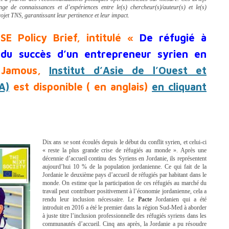
nge de connaissances et d’expériences entre le(s) chercheur(s)/auteur(s) et le(s)
ojet TNS, garantissant leur pertinence et leur impact.
E Policy Brief, intitulé
«
De réfugié à
 du succès d’un entrepreneur syrien en
Jamous,
Institut d’Asie de l’Ouest et
A)
est disponible ( en anglais)
en cliquant
Dix ans se sont écoulés depuis le début du conflit syrien, et celui-ci
« reste la plus grande crise de réfugiés au monde ». Après une
décennie d’accueil continu des Syriens en Jordanie, ils représentent
aujourd’hui 10 % de la population jordanienne. Ce qui fait de la
Jordanie le deuxième pays d’accueil de réfugiés par habitant dans le
monde. On estime que la participation de ces réfugiés au marché du
travail peut contribuer positivement à l’économie jordanienne, cela a
rendu leur inclusion nécessaire. Le
Pacte
Jordanien qui a été
introduit en 2016 a été le premier dans la région Sud-Med à aborder
à juste titre l’inclusion professionnelle des réfugiés syriens dans les
communautés d’accueil. Cinq ans après, la Jordanie a pu résoudre