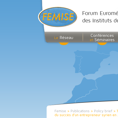
Conférences
Réseau
Le
Séminaires
et
Femise
>
Publications
>
Policy brief
>
du succès d’un entrepreneur syrien en 