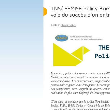
TNS/ FEMISE Policy Brief
voie du succès d’un ent
Posté le
26 août 2021
Les micro, petites et moyennes entreprises (MP
Méditerranée et sont considérées comme les forces
verte et inclusive. Les entrepreneurs, en particuli
promouvoir et gérer leurs entreprises. L’accompagn
des écosystèmes dans lesquels ils opèrent contr
réalisation de plusieurs Objectifs de Développe
C’est dans ce contexte que le projet Next Societ
Society Policy Briefs Series ». Cette série de Br
travers le prisme des entrepreneurs eux-mêmes) e