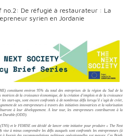
 no.2: De réfugié à restaurateur : La
repreneur syrien en Jordanie
ME) constituent environ 95% du total des entreprises de la région du Sud de la
 motrices de la croissance économique, de la création d’emplois et de la croissance
er les start-ups, sont encore confrontés à de nombreux défis lorsqu’il s’agit de créer,
ement de ses entrepreneurs à travers des initiatives innovatrices et la valorisation
ibueront à leur développement. A leur tour, les entrepreneurs contribueront à la
ment Durable (ODD).
y (TNS) et le FEMISE ont décidé de lancer cette initiative pour produire « The Next
iefs vise à mieux comprendre les défis auxquels sont confrontés les entrepreneurs (à
t à fournir des recommandations politiques opérationnelles sur mesure. Ces Briefs