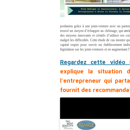
jordanien grâce à une joint-venture avec un parten
trouvé un moyen d’échapper au chômage, qui atteint
des moyens innovants et créatifs d’utiliser ses c
malgré les difficultés. Cette étude de cas montre que
capital requis pour ouvrir un établissement indivi
législation sur les joint-ventures et en augmentant 
Regardez cette vidéo 
explique la situation
l’entrepreneur qui part
fournit des recommandati