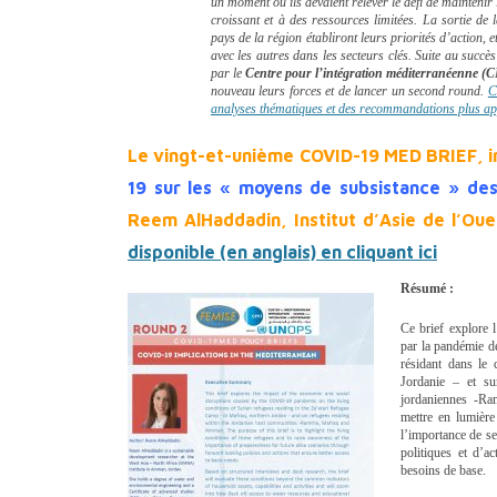
un moment où ils devaient relever le défi de mainteni
croissant et à des ressources limitées. La sortie de
pays de la région établiront leurs priorités d’action, 
avec les autres dans les secteurs clés. Suite au suc
par
le
Centre pour l’intégration méditerranéenne (
nouveau leurs forces et de lancer un second round.
C
analyses thématiques et des recommandations plus ap
Le vingt-et-unième COVID-19 MED BRIEF, i
19 sur les « moyens de subsistance » des
Reem AlHaddadin, Institut d’Asie de l’Ou
disponible (en anglais) en cliquant ici
Résumé :
Ce brief explore 
par la pandémie d
résidant dans le
Jordanie – et su
jordaniennes -Ra
mettre en lumière
l’importance de se 
politiques et d’a
besoins de base.