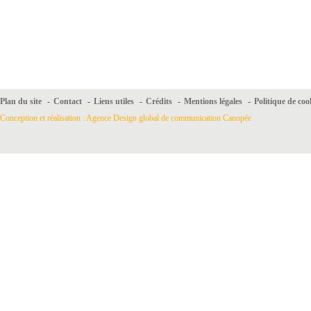
Plan du site
-
Contact
-
Liens utiles
-
Crédits
-
Mentions légales
-
Politique de coo
Conception et réalisation : Agence Design global de communication Canopée