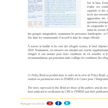
Sur la base d’ent
évalue ces condi
capacités et des
accès aux ressourc
aggravation des 
questions principal
de comprendre et 
statut du secteur d
des groupes marginalisés, notamment les personnes handicapées ; et l’a
fois dans les communautés d’accueil et dans les camps officiels.
À travers la lentille et les voix des réfugiés syriens, le brief dépei
2020. Notamment, ces mesures ont entraîné une couche supplémentaire 
réfugiés et une menace pour leurs conditions de vie actuelles et leu
recommandations qui pourraient aider à alléger les conditions des réfugi
Ce Policy Brief est produit dans le cadre de la série de Policy Briefs «
réalisée en partenariat entre le FEMISE et le Centre pour l’Intégrat
The views expressed in this Brief are those of the authors and do no
been subjected to verification by CMI or FEMISE and their publicati
Partager cet article