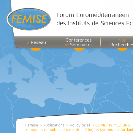
Conférences
Nos
Réseau
Le
Séminaires
Recherche
et
Femise
>
Publications
>
Policy brief
>
COVID-19 MED BRIEF n
« moyens de subsistance » des réfugiés syriens en Jordan