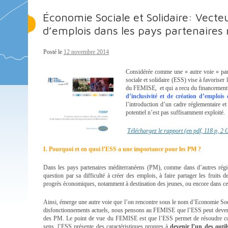
Économie Sociale et Solidaire: Vecteu
d’emplois dans les pays partenaires
Posté le
12 novembre 2014
Considérée comme une « autre voie » par 
sociale et solidaire (ESS) vise à favoriser 
du FEMISE, et qui a recu du financement
d’inclusivité et de création d’emplo
l’introduction d’un cadre réglementaire et 
potentiel n’est pas suffisamment exploité.
Téléchargez le rapport (en pdf, 118 p, 2
I
.
Pourquoi et en quoi l’ESS a une importance pour les PM ?
Dans les pays partenaires méditerranéens (PM), comme dans d’autres rég
question par sa difficulté à créer des emplois, à faire partager les fruits d
progrès économiques, notamment à destination des jeunes, ou encore dans cert
Ainsi, émerge une autre voie que l’on rencontre sous le nom d’Economie Soci
disfonctionnements actuels, nous pensons au FEMISE que l’ESS peut deveni
des PM. Le point de vue du FEMISE est que l’ESS permet de résoudre coll
sens, l’ESS présente des caractéristiques propres à
devenir l’un des outi