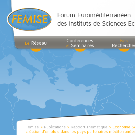
Conférences
Nos
Réseau
Le
Séminaires
Recherche
et
Femise
>
Publications
>
Rapport Thématique
>
Économie Soc
création d’emplois dans les pays partenaires méditerranée