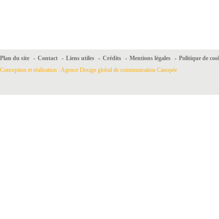
Plan du site
-
Contact
-
Liens utiles
-
Crédits
-
Mentions légales
-
Politique de coo
Conception et réalisation : Agence Design global de communication Canopée