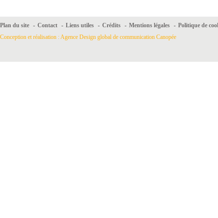
Plan du site
-
Contact
-
Liens utiles
-
Crédits
-
Mentions légales
-
Politique de coo
Conception et réalisation : Agence Design global de communication Canopée