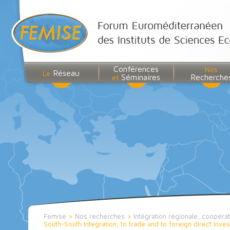
Conférences
Nos
Réseau
Le
Séminaires
Recherche
et
Femise
>
Nos recherches
>
Intégration régionale, coopér
South-South Integration, to trade and to foreign direct inv