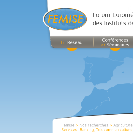
Conférences
Réseau
Le
Séminaires
et
Femise
>
Nos recherches
>
Agriculture
Services: Banking, Telecommunications 