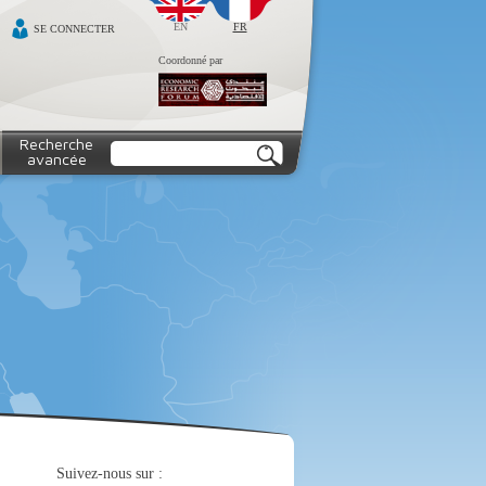
EN
FR
SE CONNECTER
Coordonné par
Recherche
avancée
Suivez-nous sur :