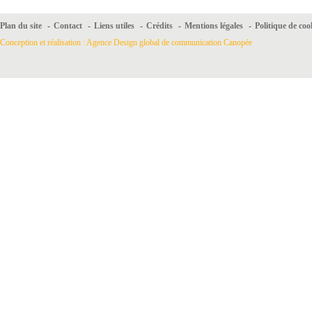
Plan du site
-
Contact
-
Liens utiles
-
Crédits
-
Mentions légales
-
Politique de coo
Conception et réalisation : Agence Design global de communication Canopée