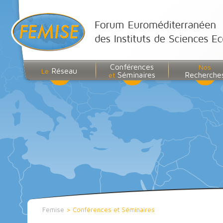
Conférences
Nos
Réseau
Le
Séminaires
Recherche
et
Femise
>
Conférences et Séminaires