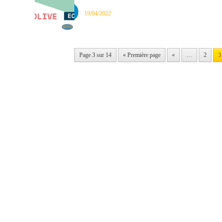
19/04/2022
Page 3 sur 14
« Première page
«
…
2
3