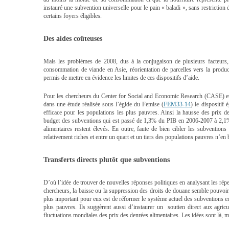
instauré une subvention universelle pour le pain « baladi », sans restriction
certains foyers éligibles.
Des aides coûteuses
Mais les problèmes de 2008, dus à la conjugaison de plusieurs facteurs, 
consommation de viande en Asie, réorientation de parcelles vers la product
permis de mettre en évidence les limites de ces dispositifs d’aide.
Pour les chercheurs du Center for Social and Economic Research (CASE) e
dans une étude réalisée sous l’égide du Femise (
FEM33-14
) le dispositif
efficace pour les populations les plus pauvres. Ainsi la hausse des prix 
budget des subventions qui est passé de 1,3% du PIB en 2006-2007 à 2,1% 
alimentaires restent élevés. En outre, faute de bien cibler les subventions
relativement riches et entre un quart et un tiers des populations pauvres n’en 
Transferts directs plutôt que subventions
D’où l’idée de trouver de nouvelles réponses politiques en analysant les répe
chercheurs, la baisse ou la suppression des droits de douane semble pouvoir
plus important pour eux est de réformer le système actuel des subventions e
plus pauvres. Ils suggèrent aussi d’instaurer un soutien direct aux agricu
fluctuations mondiales des prix des denrées alimentaires. Les idées sont là, m