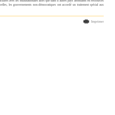
iculiers avec les multinationales alors que dans d’autres pays abondants en ressources
urelles, les gouvernements non-démocratiques ont accordé un traitement spécial aux
Imprimer