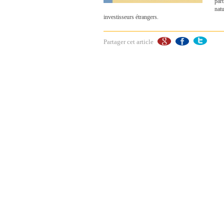
part
nat
investisseurs étrangers.
Partager cet article