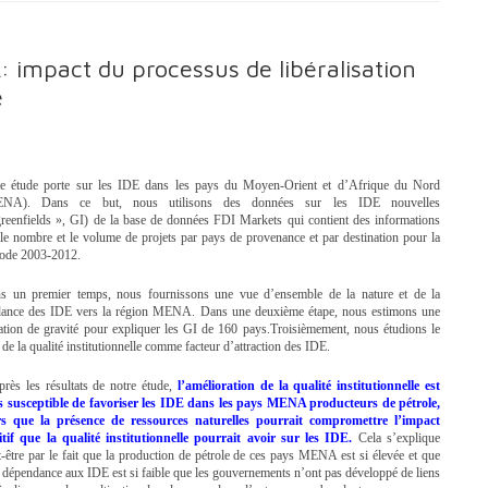
 impact du processus de libéralisation
e
te étude porte sur les IDE dans les pays du Moyen-Orient et d’Afrique du Nord
NA). Dans ce but, nous utilisons des données sur les IDE nouvelles
greenfields », GI) de la base de données FDI Markets qui contient des informations
 le nombre et le volume de projets par pays de provenance et par destination pour la
riode 2003-2012.
s un premier temps, nous fournissons une vue d’ensemble de la nature et de la
dance des IDE vers la région MENA. Dans une deuxième étape, nous estimons une
uation de gravité pour expliquer les GI de 160 pays.Troisièmement, nous étudions le
e de la qualité institutionnelle comme facteur d’attraction des IDE.
près les résultats de notre étude,
l’amélioration de la qualité institutionnelle est
s susceptible de favoriser les IDE dans les pays MENA producteurs de pétrole,
rs que la présence de ressources naturelles pourrait compromettre l’impact
itif que la qualité institutionnelle pourrait avoir sur les IDE.
Cela s’explique
-être par le fait que la production de pétrole de ces pays MENA est si élevée et que
 dépendance aux IDE est si faible que les gouvernements n’ont pas développé de liens