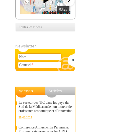
03:25
07:39
Toutes les vidéos
Newsletter
Nom
Courriel
*
Agenda
Articles
Le secteur des TIC dans les pays du
Sud de la Méditerranée : un moteur de
croissance économique et d’innovation
25/02/2025
Conference Annuelle: Le Partenariat
Euromed catalyseur pour les ODD: