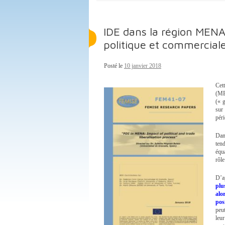
IDE dans la région MENA:
politique et commercial
Posté le
10 janvier 2018
Cet
(ME
(« 
sur
pé
Dan
ten
éq
rôl
D’a
plu
alo
pos
peut
leur