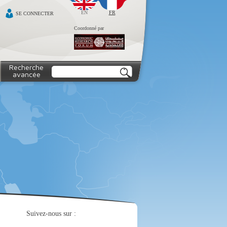
EN
FR
SE CONNECTER
Coordonné par
Recherche
avancée
Suivez-nous sur :