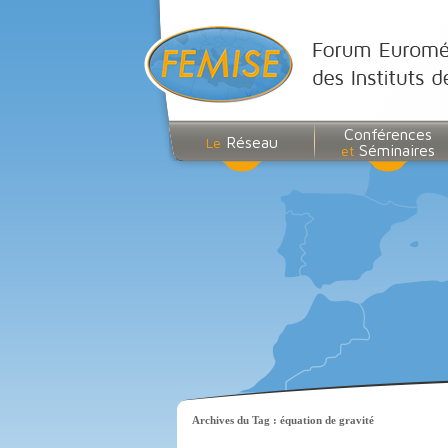
Conférences
Réseau
Le
Séminaires
et
Archives du Tag :
équation de gravité