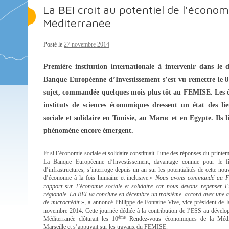
La BEI croit au potentiel de l’économi
Méditerranée
Posté le
27 novembre 2014
Première institution internationale à intervenir dans le 
Banque Européenne d’Investissement s’est vu remettre le 
sujet, commandée quelques mois plus tôt au FEMISE. Les 
instituts de sciences économiques dressent un état des l
sociale et solidaire en Tunisie, au Maroc et en Egypte. Ils 
phénomène encore émergent.
Et si l’économie sociale et solidaire constituait l’une des réponses du printe
La Banque Européenne d’Investissement, davantage connue pour le f
d’infrastructures, s’interroge depuis un an sur les potentialités de cette nou
d’économie à la fois humaine et inclusive.«
Nous avons commandé au 
rapport sur l’économie sociale et solidaire car nous devons repenser l’
régionale. La BEI va conclure en décembre un troisième accord avec une 
de microcrédit
», a annoncé Philippe de Fontaine Vive, vice-président de l
novembre 2014. Cette journée dédiée à la contribution de l’ESS au dével
ème
Méditerranée clôturait les 10
Rendez-vous économiques de la Médit
Marseille et s’appuyait sur les travaux du FEMISE.