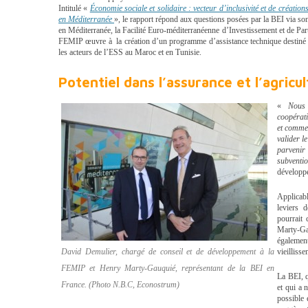
Intitulé «
Économie sociale et solidaire : vecteur d’inclusivité et de création
en Méditerranée
», le rapport répond aux questions posées par la BEI via so
en Méditerranée, la Facilité Euro-méditerranéenne d’Investissement et de Part
FEMIP œuvre à la création d’un programme d’assistance technique destiné à
les acteurs de l’ESS au Maroc et en Tunisie.
Potentiel dans l’assurance et l’agricu
«
Nous
coopérati
et comme
valider l
parvenir
subventi
développ
Applicabl
leviers 
pourrait 
Marty-G
égalemen
David Demulier, chargé de conseil et de développement à la
vieilliss
FEMIP et Henry Marty-Gauquié, représentant de la BEI en
La BEI, q
France. (Photo N.B.C, Econostrum)
et qui a 
possible