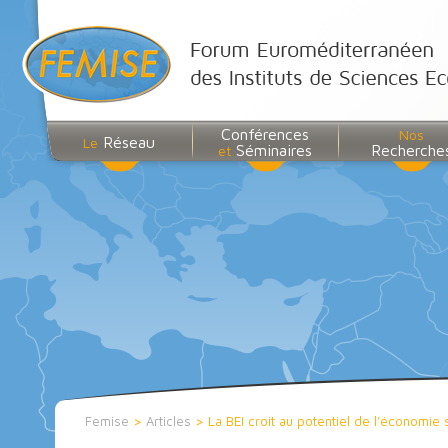
Conférences
Nos
Réseau
Le
Séminaires
Recherche
et
Femise
>
Articles
>
La BEI croit au potentiel de l’économie 