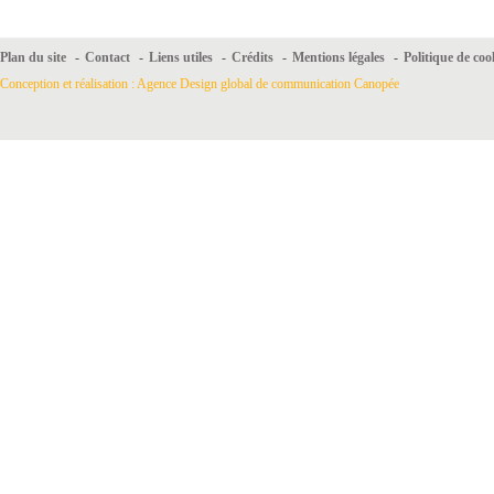
Plan du site
-
Contact
-
Liens utiles
-
Crédits
-
Mentions légales
-
Politique de coo
Conception et réalisation : Agence Design global de communication Canopée