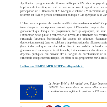
Appliqué aux programmes de réformes initiés par le FMI dans les pays du p
la période de transition, ce Brief se base sur un récent rapport de reche
participation de R. Baccouche et Y. Kocoglu, et intitulé « Vulnérabilités 
réformes du FMI en période de transition politique :
Cas spécifique de la Tu
L’objet de ce rapport est de combler un déficit de connaissances relatif à la
tenté d’apporter des réponses paramétriques à l’évaluation ex-post de
globalement que lorsque ces programmes, bien qu’appropriés, ne sont pa
l’explication serait plutôt à rechercher au niveau de l’effectivité des réfor
structurels (structural benchmark) des actions de politiques écono
dysfonctionnements) dans les schémas d’implémentation des réformes seraie
(incertitudes politiques ou sécuritaires liées à une variable indicatrice 
gouvernance économique et institutionnels, à des mauvaises allocations de
dépenses publiques, qui peuvent être à l’origine du ralentissement de la
structurels sont pleinement remplis, les effets de ces programmes sur la croiss
La liste des FEMISE MED BRIEF est disponible ici.
Le Policy Brief a été réalisé avec l’aide fina
FEMISE. Le contenu de ce document relève de la seu
considéré comme reflétant la position de l’Union e