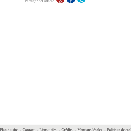
Partager cet article
Plan du site
-
Contact
-
Liens utiles
-
Crédits
-
Mentions légales
-
Politique de coo