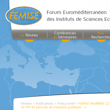
Conférences
Nos
Réseau
Le
Séminaires
Recherche
et
Femise
>
Publications
>
Policy brief
>
FEMISE MedBRIEF 22:
du FMI en période de transition politique… »