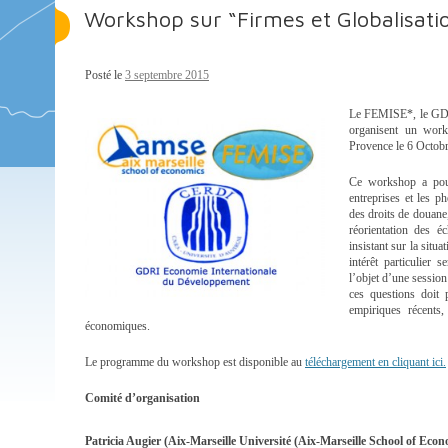
Workshop sur “Firmes et Globalisati
Posté le
3 septembre 2015
Le FEMISE*, le GDR
organisent un work
Provence le 6 Octob
Ce workshop a pour 
entreprises et les p
des droits de douane
réorientation des é
insistant sur la sit
intérêt particulier 
l’objet d’une session
ces questions doit p
empiriques récents,
économiques.
Le programme du workshop est disponible au
téléchargement en cliquant ici.
Comité d’organisation
Patricia Augier (Aix-Marseille Université (Aix-Marseille School of