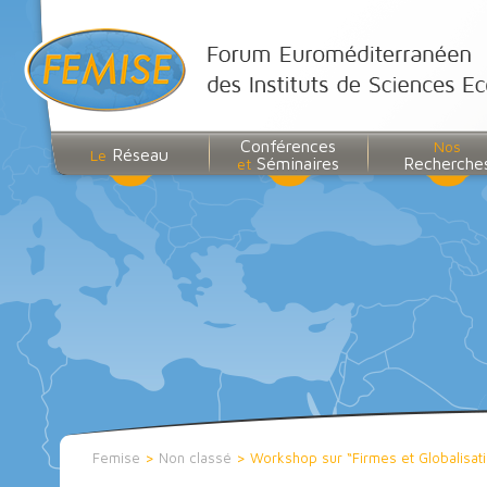
Conférences
Nos
Réseau
Le
Séminaires
Recherche
et
Femise
>
Non classé
>
Workshop sur “Firmes et Globalisat