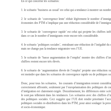
En ce qui concerne les scénarios:
1. le scénario ‘business as usual’ est celui qui a tendance à montrer un nomb
2. le scénario de ‘convergence lente’ réduit légèrement le nombre d’immi
économies des PTM n’implique pas une réduction considérable de l’immigra
3. le scénario de ‘convergence rapide’ est celui qui projette les chiffres
dans ce cas le nombre d’immigrants reste encore très considérable.
4. le scénario ‘politiques sociales’, entraînant une réduction de l’inégalité du
mais ne change pas la tendance migratoire vers l’UE.
5. le scénario de ‘basse augmentation de l’emploi’ montre des chiffres d’im
chiffres restent encore très élevés.
6. le scénario de ‘augmentation élevée de l’emploi’ projette une réduction
est moindre que dans les scénarios de convergence rapide ou de politiques so
Donc, pour tous les scénarios, les courants d’immigration restent considérab
correctement affrontée, seulement par l’européanisation des politiques de con
d’intégration est clairement exigée. Deuxièmement, les différences entre scén
le sont pas tellement dans les tendances. Les scénarios avec des chiffres d’
des politiques sociales. Ceci suggère que l’UE doit rendre prioritaire l’ac
politiques sociales re-distributives dans les PTM, pour ainsi soulager la p
et socio-économique.