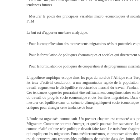
· Présenter un panorama quantitatif riche de la migration entre l’UE et les
tendances futures.
· Mesurer le poids des principales variables macro -économiques et social
PTM
Le but est d’apporter une base analytique:
· Pour la compréhension des mouvements migratoires réels et potentiels en
· Pour la formulation de politiques économiques et sociales qui directement 
· Pour la formulation de politiques de coopération et de programmes intern
L’hypothèse empirique est que dans les pays du nord de l’Afrique et la Tur
les taux d’activité conduiront à une augmentation rapide de la population a
travail, augmentera le déséquilibre structurel du marché du travail. Pendant
Ces tendances opposées pourraient être suffisamment complémentaires en fo
du travail, du progrès socio-économique et des barrières migratoires. Dans ce
mesurer cet équilibre dans un scénario démographique et socio-économique de 
critiques pour changer cette tendance de base.
L’étude est organisée comme suit. Un premier chapitre est consacré aux pol
Migratoire Commune pourrait émerger, et quelle pourrait être sa nature. Le
comme réalité qu’une telle politique devrait faire face. Le troisième chapitr
qui expliquent les migrations Euro-méditerranéennes, et proposer alors des fu
est de permettre aux responsables politiques de traduire dans des futurs diff