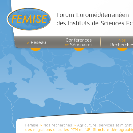
Conférences
Nos
Réseau
Le
Séminaires
Recherche
et
Femise
>
Nos recherches
>
Agriculture, services et migrat
des migrations entre les PTM et l’UE: Structure démograph