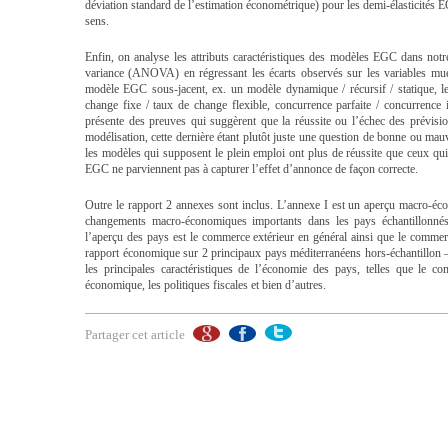
déviation standard de l’estimation économétrique) pour les demi-élasticités 
sens.
Enfin, on analyse les attributs caractéristiques des modèles EGC dans notr
variance (ANOVA) en régressant les écarts observés sur les variables mue
modèle EGC sous-jacent, ex. un modèle dynamique / récursif / statique, le
change fixe / taux de change flexible, concurrence parfaite / concurrence
présente des preuves qui suggèrent que la réussite ou l’échec des prévis
modélisation, cette dernière étant plutôt juste une question de bonne ou mauv
les modèles qui supposent le plein emploi ont plus de réussite que ceux qui
EGC ne parviennent pas à capturer l’effet d’annonce de façon correcte.
Outre le rapport 2 annexes sont inclus. L’annexe I est un aperçu macro-éco
changements macro-économiques importants dans les pays échantillonnés 
l’aperçu des pays est le commerce extérieur en général ainsi que le commer
rapport économique sur 2 principaux pays méditerranéens hors-échantillon – 
les principales caractéristiques de l’économie des pays, telles que le c
économique, les politiques fiscales et bien d’autres.
Partager cet article