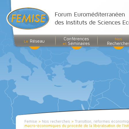
Conférences
Nos
Réseau
Le
Séminaires
Recherche
et
Femise
>
Nos recherches
>
Transition, réformes économiqu
macro-économiques du procédé de la libéralisation de l’Init