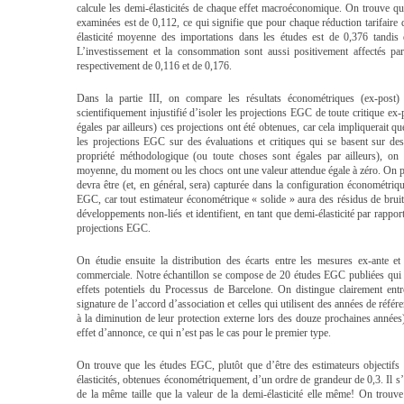
calcule les demi-élasticités de chaque effet macroéconomique. On trouve qu
examinées est de 0,112, ce qui signifie que pour chaque réduction tarifair
élasticité moyenne des importations dans les études est de 0,376 tandis q
L’investissement et la consommation sont aussi positivement affectés par 
respectivement de 0,116 et de 0,176.
Dans la partie III, on compare les résultats économétriques (ex-post)
scientifiquement injustifié d’isoler les projections EGC de toute critique ex
égales par ailleurs) ces projections ont été obtenues, car cela impliquerait q
les projections EGC sur des évaluations et critiques qui se basent sur de
propriété méthodologique (ou toute choses sont égales par ailleurs), on
moyenne, du moment ou les chocs ont une valeur attendue égale à zéro. On po
devra être (et, en général, sera) capturée dans la configuration économétriqu
EGC, car tout estimateur économétrique « solide » aura des résidus de bruit
développements non-liés et identifient, en tant que demi-élasticité par rapport
projections EGC.
On étudie ensuite la distribution des écarts entre les mesures ex-ante et
commerciale. Notre échantillon se compose de 20 études EGC publiées qui ci
effets potentiels du Processus de Barcelone. On distingue clairement entr
signature de l’accord d’association et celles qui utilisent des années de réf
à la diminution de leur protection externe lors des douze prochaines années
effet d’annonce, ce qui n’est pas le cas pour le premier type.
On trouve que les études EGC, plutôt que d’être des estimateurs objectifs 
élasticités, obtenues économétriquement, d’un ordre de grandeur de 0,3. Il s’a
de la même taille que la valeur de la demi-élasticité elle même! On trouve 