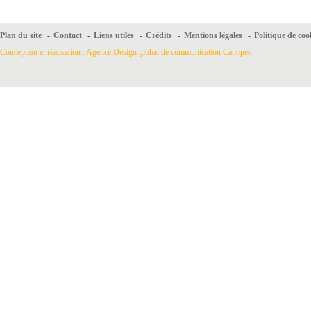
Plan du site
-
Contact
-
Liens utiles
-
Crédits
-
Mentions légales
-
Politique de coo
Conception et réalisation : Agence Design global de communication Canopée