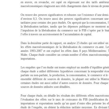
en œuvre, en revanche, est capté en régressant sur des tarifs antérie
macroéconomiques réagissent aux réels changements dans le niveau de protec
On trouve des preuves significatives et robustes sur l’existence d’une demi-é
d’environ 0,3. On trouve aussi des preuves significatives concernant une 
tarifaires pour certains des pays étudiés. On aperçoit que la consommation, l
la libéralisation tarifaire, tandis que les dépenses publiques ne montrent
l’impulsion de la libéralisation du commerce sur le PIB s’opère par le bia
l’offre à travers un accroissement de l’accumulation de capital.
Dans la deuxième partie du rapport, on analyse 25 études qui ont utilisé un
les effets macroéconomiques de la libéralisation du commerce ex-ante. Le
années 1993-2007 et ont exploré les effets dans 8 pays Méditerranéens: Tu
Malte. Chaque étude considère un certain nombre d’effets macroéconomiques
importations.
Les enquêtes que l’on étudie ont toutes employé un modèle d’équilibre géné
chaque étude a utilisé différentes hypothèses concernant la temporalité é
parfaite ou non-parfaite, la production, la consommation, le commerce et le
ensemble différent de sources de données, la plupart ont utilisé la Matri
certaines études ont aussi utilisé d’autres sources de données. Pour chaque
sources de données utilisées sont détaillées.
Pour chaque étude, on détaille les résultats des différents effets macroécon
l’évaluation des effets sur le taux de croissance du PIB (modification du 
importations et exportations tandis qu’un quart d’entre elles présente les 
étude de l’enquête, on obtient la réduction tarifaire moyenne. En divisant 