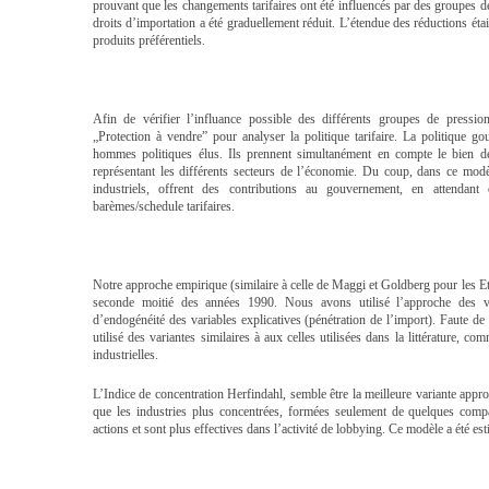
prouvant que les changements tarifaires ont été influencés par des groupes de
droits d’importation a été graduellement réduit. L’étendue des réductions éta
produits préférentiels.
Afin de vérifier l’influance possible des différents groupes de pres
„Protection à vendre” pour analyser la politique tarifaire. La politique 
hommes politiques élus. Ils prennent simultanément en compte le bien de 
représentant les différents secteurs de l’économie. Du coup, dans ce modèl
industriels, offrent des contributions au gouvernement, en attendant 
barèmes/schedule tarifaires.
Notre approche empirique (similaire à celle de Maggi et Goldberg pour les Eta
seconde moitié des années 1990. Nous avons utilisé l’approche des var
d’endogénéité des variables explicatives (pénétration de l’import). Faute de
utilisé des variantes similaires à aux celles utilisées dans la littérature, 
industrielles.
L’Indice de concentration Herfindahl, semble être la meilleure variante appro
que les industries plus concentrées, formées seulement de quelques comp
actions et sont plus effectives dans l’activité de lobbying. Ce modèle a été e