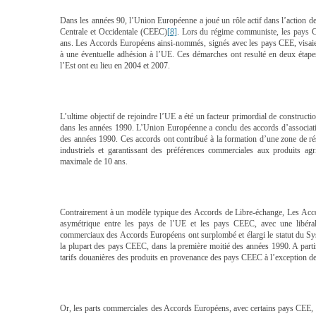
Dans les années 90, l’Union Européenne a joué un rôle actif dans l’action d
Centrale et Occidentale (CEEC)
[8]
. Lors du régime communiste, les pays C
ans. Les Accords Européens ainsi-nommés, signés avec les pays CEE, visaie
à une éventuelle adhésion à l’UE. Ces démarches ont resulté en deux étape
l’Est ont eu lieu en 2004 et 2007.
L’ultime objectif de rejoindre l’UE a été un facteur primordial de construct
dans les années 1990. L’Union Européenne a conclu des accords d’associati
des années 1990. Ces accords ont contribué à la formation d’une zone de rés
industriels et garantissant des préférences commerciales aux produits a
maximale de 10 ans.
Contrairement à un modèle typique des Accords de Libre-échange, Les Accor
asymétrique entre les pays de l’UE et les pays CEEC, avec une libéral
commerciaux des Accords Européens ont surplombé et élargi le statut du Sys
la plupart des pays CEEC, dans la première moitié des années 1990. A parti
tarifs douanières des produits en provenance des pays CEEC à l’exception des
Or, les parts commerciales des Accords Européens, avec certains pays CEE, s