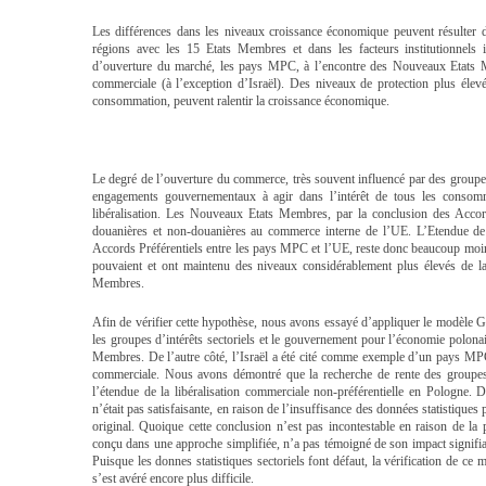
Les différences dans les niveaux croissance économique peuvent résulter 
régions avec les 15 Etats Membres et dans les facteurs institutionnels 
d’ouverture du marché, les pays MPC, à l’encontre des Nouveaux Etats M
commerciale (à l’exception d’Israël). Des niveaux de protection plus élevé
consommation, peuvent ralentir la croissance économique.
Le degré de l’ouverture du commerce, très souvent influencé par des groupe
engagements gouvernementaux à agir dans l’intérêt de tous les consomm
libéralisation. Les Nouveaux Etats Membres, par la conclusion des Accor
douanières et non-douanières au commerce interne de l’UE. L’Etendue de l
Accords Préférentiels entre les pays MPC et l’UE, reste donc beaucoup moin
pouvaient et ont maintenu des niveaux considérablement plus élevés de l
Membres.
Afin de vérifier cette hypothèse, nous avons essayé d’appliquer le modèle 
les groupes d’intérêts sectoriels et le gouvernement pour l’économie polona
Membres. De l’autre côté, l’Israël a été cité comme exemple d’un pays MPC,
commerciale. Nous avons démontré que la recherche de rente des groupes
l’étendue de la libéralisation commerciale non-préférentielle en Pologne.
n’était pas satisfaisante, en raison de l’insuffisance des données statistiques
original. Quoique cette conclusion n’est pas incontestable en raison de la 
conçu dans une approche simplifiée, n’a pas témoigné de son impact signifiant
Puisque les donnes statistiques sectoriels font défaut, la vérification de 
s’est avéré encore plus difficile.