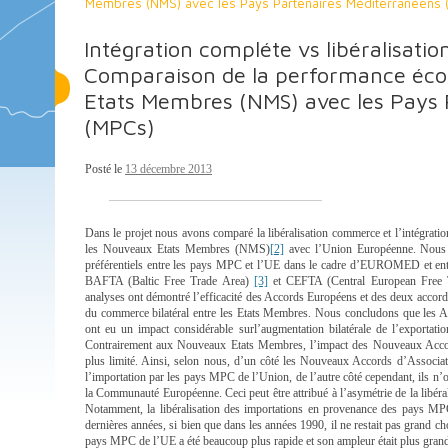
Membres (NMS) avec les Pays Partenaires Méditerranéens 
Intégration compléte vs libéralisatio
Comparaison de la performance éc
Etats Membres (NMS) avec les Pays 
(MPCs)
Posté le
13 décembre 2013
Dans le projet nous avons comparé la libéralisation commerce et l’intégrat
les Nouveaux Etats Membres (NMS)
[2]
avec l’Union Européenne. Nous a
préférentiels entre les pays MPC et l’UE dans le cadre d’EUROMED et entre
BAFTA (Baltic Free Trade Area)
[3]
et CEFTA (Central European Free 
analyses ont démontré l’efficacité des Accords Européens et des deux acc
du commerce bilatéral entre les Etats Membres. Nous concludons que les
ont eu un impact considérable surl’augmentation bilatérale de l’exportat
Contrairement aux Nouveaux Etats Membres, l’impact des Nouveaux Accor
plus limité. Ainsi, selon nous, d’un côté les Nouveaux Accords d’Associa
l’importation par les pays MPC de l’Union, de l’autre côté cependant, ils n’
la Communauté Européenne. Ceci peut être attribué à l’asymétrie de la libé
Notamment, la libéralisation des importations en provenance des pays MPC 
dernières années, si bien que dans les années 1990, il ne restait pas grand cho
pays MPC de l’UE a été beaucoup plus rapide et son ampleur était plus gran