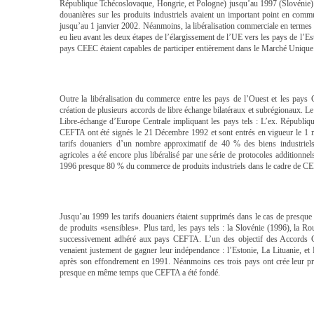
République Tchécoslovaque, Hongrie, et Pologne) jusqu’au 1997 (Slovénie). 
douanières sur les produits industriels avaient un important point en commu
jusqu’au 1 janvier 2002. Néanmoins, la libéralisation commerciale en termes
eu lieu avant les deux étapes de l’élargissement de l’UE vers les pays de l’E
pays CEEC étaient capables de participer entièrement dans le Marché Unique
Outre la libéralisation du commerce entre les pays de l’Ouest et les pays 
création de plusieurs accords de libre échange bilatéraux et subrégionaux. Le
Libre-échange d’Europe Centrale impliquant les pays tels : L’ex. Républi
CEFTA ont été signés le 21 Décembre 1992 et sont entrés en vigueur le 1
tarifs douaniers d’un nombre approximatif de 40 % des biens industriels
agricoles a été encore plus libéralisé par une série de protocoles additionne
1996 presque 80 % du commerce de produits industriels dans le cadre de CEF
Jusqu’au 1999 les tarifs douaniers étaient supprimés dans le cas de presque t
de produits «sensibles». Plus tard, les pays tels : la Slovénie (1996), la R
successivement adhéré aux pays CEFTA. L’un des objectif des Accords CE
venaient justement de gagner leur indépendance : l’Estonie, La Lituanie, e
après son effondrement en 1991. Néanmoins ces trois pays ont crée leur 
presque en même temps que CEFTA a été fondé.