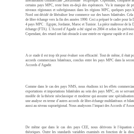
libéralisation commerciale „horizontale” réciproque. Cependant, comparée
certains pays MPC, reste bien en-deçà des espérances. Vu le manque de prog
niveaux régionaux et subrégionaux dans les régions MPC, quelques pays lo
Nord ont décidé de libéraliser leur commerce sur des bases bilatérales. Cela 
de libre échange vers la fin des années 1990. Ceci a préparé le cadre pour la
4 pays MPC : Egypte, Jordanie, Maroc et Tunisie. La pièce maîtresse de la Déc
échange (FTA). L’Accord d’Agadir a été signé en 2004 et selon les prévisions
Cependant, des retard ont fait obstacle à une entrée en vigueur rapide et il es
A ce stade il est trop tôt pour évaluer son efficacité. Tout de même, il était
accords commerciaux bilatéraux, conclus entre les pays MPC dans la second
Accords d’Agadir.
Comme dans le cas des pays NMS, nous étudions ici les effets commercia
exportations et importations bilatérales au sein des pays MPC, en se servant 
modèle de la théorie néoclassique et moderne qui assume une spécialisation
une analyse en terme d’autres accords de libre-échange multilatéraux et bi
aussi au niveau suprarégional. Nous analysons l’impact des Accords d’Associa
De même que dans le cas des pays CEE, nous dérivons le l’équation d’e
théoriques. Outre les standards variables examinés en fonction de la dista