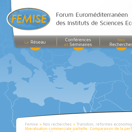
Conférences
Nos
Réseau
Le
Séminaires
Recherche
et
Femise
>
Nos recherches
>
Transition, réformes économiqu
libéralisation commerciale partielle: Comparaison de la 