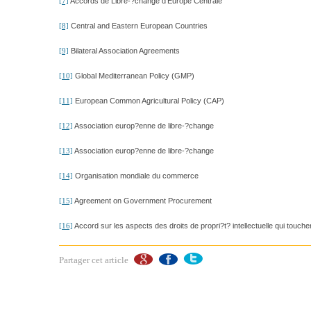
Accords de Libre-?change d’Europe Centrale
[7]
Central and Eastern European Countries
[8]
Bilateral Association Agreements
[9]
Global Mediterranean Policy (GMP)
[10]
European Common Agricultural Policy (CAP)
[11]
Association europ?enne de libre-?change
[12]
Association europ?enne de libre-?change
[13]
Organisation mondiale du commerce
[14]
Agreement on Government Procurement
[15]
Accord sur les aspects des droits de propri?t? intellectuelle qui touc
[16]
Partager cet article