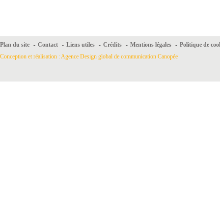
Plan du site
-
Contact
-
Liens utiles
-
Crédits
-
Mentions légales
-
Politique de coo
Conception et réalisation : Agence Design global de communication Canopée