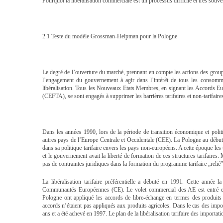
Pourquoi la libéralisation commerciale est un processus difficile et très so
2.1 Teste du modèle Grossman-Helpman pour la Pologne
Le degré de l’ouverture du marché, prennant en compte les actions des group
l’engagement du gouvernement à agir dans l’intérêt de tous les consommat
libéralisation. Tous les Nouveaux Etats Membres, en signant les Accords E
(CEFTA), se sont engagés à supprimer les barrières tarifaires et non-tarifai
Dans les années 1990, lors de la période de transition économique et politi
autres pays de l’Europe Centrale et Occidentale (CEE). La Pologne au début
dans sa politique tarifaire envers les pays non-européens. A cette époque les
et le gouvernement avait la liberté de formation de ces structures tarifair
pas de contraintes juridiques dans la formation du programme tarifaire „relié”
La libéralisation tarifaire préférentielle a débuté en 1991. Cette anné
Communautés Européennes (CE). Le volet commercial des AE est entré e
Pologne ont appliqué les accords de libre-échange en termes des produit
accords n’étaient pas appliqués aux produits agricoles. Dans le cas des impor
ans et a été achevé en 1997. Le plan de la libéralisation tarifaire des importat