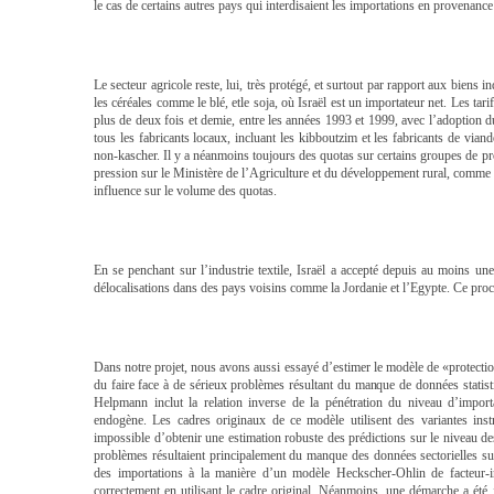
le cas de certains autres pays qui interdisaient les importations en provenance
Le secteur agricole reste, lui, très protégé, et surtout par rapport aux biens i
les céréales comme le blé, etle soja, où Israël est un importateur net. Les t
plus de deux fois et demie, entre les années 1993 et 1999, avec l’adoption 
tous les fabricants locaux, incluant les kibboutzim et les fabricants de via
non-kascher. Il y a néanmoins toujours des quotas sur certains groupes de prod
pression sur le Ministère de l’Agriculture et du développement rural, comme c
influence sur le volume des quotas.
En se penchant sur l’industrie textile, Israël a accepté depuis au moins un
délocalisations dans des pays voisins comme la Jordanie et l’Egypte. Ce proces
Dans notre projet, nous avons aussi essayé d’estimer le modèle de «protecti
du faire face à de sérieux problèmes résultant du manque de données statis
Helpmann inclut la relation inverse de la pénétration du niveau d’import
endogène. Les cadres originaux de ce modèle utilisent des variantes inst
impossible d’obtenir une estimation robuste des prédictions sur le niveau des
problèmes résultaient principalement du manque des données sectorielles sur
des importations à la manière d’un modèle Heckscher-Ohlin de facteur-in
correctement en utilisant le cadre original. Néanmoins, une démarche a été 