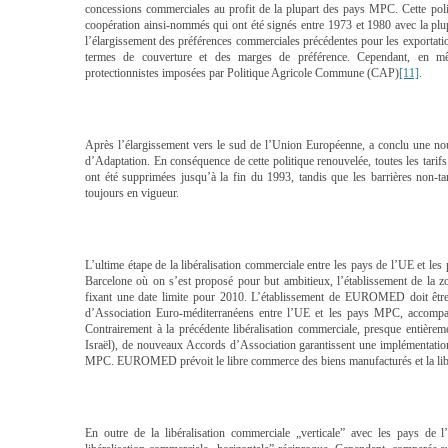
concessions commerciales au profit de la plupart des pays MPC. Cette poli
coopération ainsi-nommés qui ont été signés entre 1973 et 1980 avec la p
l’élargissement des préférences commerciales précédentes pour les exportat
termes de couverture et des marges de préférence. Cependant, en mê
protectionnistes imposées par Politique Agricole Commune (CAP)
[11]
.
Après l’élargissement vers le sud de l’Union Européenne, a conclu une no
d’Adaptation. En conséquence de cette politique renouvelée, toutes les tar
ont été supprimées jusqu’à la fin du 1993, tandis que les barrières non-t
toujours en vigueur.
L’ultime étape de la libéralisation commerciale entre les pays de l’UE et 
Barcelone où on s’est proposé pour but ambitieux, l’établissement de l
fixant une date limite pour 2010. L’établissement de EUROMED doit être
d’Association Euro-méditerranéens entre l’UE et les pays MPC, accomp
Contrairement à la précédente libéralisation commerciale, presque entièrem
Israël), de nouveaux Accords d’Association garantissent une implémentation
MPC. EUROMED prévoit le libre commerce des biens manufacturés et la libér
En outre de la libéralisation commerciale „verticale” avec les pays d