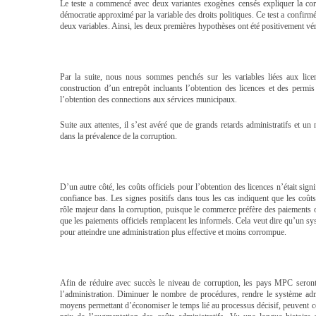
Le teste a commencé avec deux variantes exogènes censés expliquer la corr
démocratie approximé par la variable des droits politiques. Ce test a confirmé 
deux variables. Ainsi, les deux premières hypothèses ont été positivement vér
Par la suite, nous nous sommes penchés sur les variables liées aux licen
construction d’un entrepôt incluants l’obtention des licences et des permis n
l’obtention des connections aux sérvices municipaux.
Suite aux attentes, il s’est avéré que de grands retards administratifs et un
dans la prévalence de la corruption.
D’un autre côté, les coûts officiels pour l’obtention des licences n’était sig
confiance bas. Les signes positifs dans tous les cas indiquent que les coûts
rôle majeur dans la corruption, puisque le commerce préfère des paiements of
que les paiements officiels remplacent les informels. Cela veut dire qu’un sy
pour atteindre une administration plus effective et moins corrompue.
Afin de réduire avec succès le niveau de corruption, les pays MPC seront 
l’administration. Diminuer le nombre de procédures, rendre le système admi
moyens permettant d’économiser le temps lié au processus décisif, peuvent c