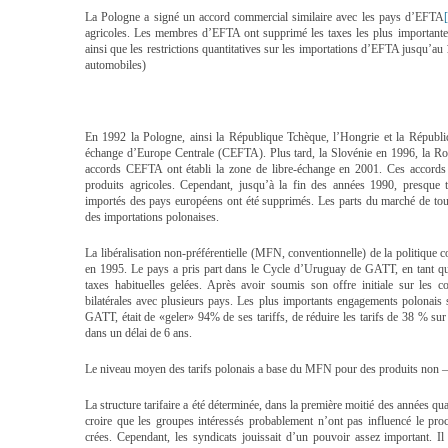
La Pologne a signé un accord commercial similaire avec les pays d’EFTA
agricoles. Les membres d’EFTA ont supprimé les taxes les plus importantes
ainsi que les restrictions quantitatives sur les importations d’EFTA jusqu’au 
automobiles)
En 1992 la Pologne, ainsi la République Tchèque, l’Hongrie et la Républi
échange d’Europe Centrale (CEFTA). Plus tard, la Slovénie en 1996, la Ro
accords CEFTA ont établi la zone de libre-échange en 2001. Ces accords ét
produits agricoles. Cependant, jusqu’à la fin des années 1990, presque t
importés des pays européens ont été supprimés. Les parts du marché de tous
des importations polonaises.
La libéralisation non-préférentielle (MFN, conventionnelle) de la politique
en 1995. Le pays a pris part dans le Cycle d’Uruguay de GATT, en tant qu
taxes habituelles gelées. Après avoir soumis son offre initiale sur les c
bilatérales avec plusieurs pays. Les plus importants engagements polonais
GATT, était de «geler» 94% de ses tariffs, de réduire les tarifs de 38 % sur
dans un délai de 6 ans.
Le niveau moyen des tarifs polonais a base du MFN pour des produits non – a
La structure tarifaire a été déterminée, dans la première moitié des années q
croire que les groupes intéressés probablement n’ont pas influencé le proc
crées. Cependant, les syndicats jouissait d’un pouvoir assez important. I