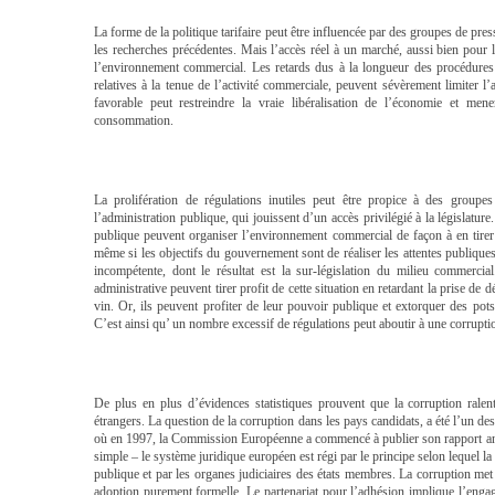
La forme de la politique tarifaire peut être influencée par des groupes de pre
les recherches précédentes. Mais l’accès réel à un marché, aussi bien pour
l’environnement commercial. Les retards dus à la longueur des procédures a
relatives à la tenue de l’activité commerciale, peuvent sévèrement limite
favorable peut restreindre la vraie libéralisation de l’économie et m
consommation.
La prolifération de régulations inutiles peut être propice à des groupes
l’administration publique, qui jouissent d’un accès privilégié à la législature
publique peuvent organiser l’environnement commercial de façon à en tirer
même si les objectifs du gouvernement sont de réaliser les attentes publiques
incompétente, dont le résultat est la sur-législation du milieu commercia
administrative peuvent tirer profit de cette situation en retardant la prise de
vin. Or, ils peuvent profiter de leur pouvoir publique et extorquer des pot
C’est ainsi qu’ un nombre excessif de régulations peut aboutir à une corrupti
De plus en plus d’évidences statistiques prouvent que la corruption ralent
étrangers. La question de la corruption dans les pays candidats, a été l’un d
où en 1997, la Commission Européenne a commencé à publier son rapport annue
simple – le système juridique européen est régi par le principe selon lequel la 
publique et par les organes judiciaires des états membres. La corruption met 
adoption purement formelle. Le partenariat pour l’adhésion implique l’engag