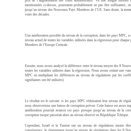
prix de l’augmentation des coûts administratifs. Vu une longue histoire 
mentionnées ci-dessus, pourraient probablement ne pas être suffisantes, e
jusqu’au niveau des Nouveaux Pays Membres de l’UE. Sans doute, la tentativ
voire des décades.
Une amélioration possible du niveau de la corruption, dans les pays MPC, a
niveau actuel de toutes les variables utilisées dans la régression pour ch
Membres de l’Europe Centrale.
Ensuite, nous avons analysé la différence entre le niveau moyen des 8 No
toutes les variables utilisées dans la régression. Nous avons estimé une «a
MPC en multipliant les différences au niveau de régulations par les coeffi
signifiantes ont été utilisées)
Le résultat est le suivant: si les pays MPC réduisaient leur niveau de ré
nous observerions une baisse de corruption prévue. Cette baisse est assez impo
amélioration pourrait avancer ces pays presque jusqu’au niveau de la cor
corruption turque passerait alors au niveau observé en République Tchèque.
Cependant, Israël et la Tunisie ont un niveau de régulations moins 
conséquence, le changement jusqu’au niveau de régulations dans les 8 Nou