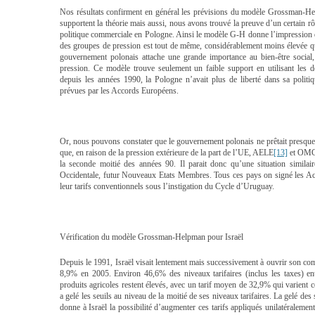
Nos résultats confirment en général les prévisions du modèle Grossman-He
supportent la théorie mais aussi, nous avons trouvé la preuve d’un certain r
politique commerciale en Pologne. Ainsi le modèle G-H donne l’impression d
des groupes de pression est tout de même, considérablement moins élevée q
gouvernement polonais attache une grande importance au bien-être social, 
pression. Ce modèle trouve seulement un faible support en utilisant les do
depuis les années 1990, la Pologne n’avait plus de liberté dans sa politiqu
prévues par les Accords Européens.
Or, nous pouvons constater que le gouvernement polonais ne prêtait presque 
que, en raison de la pression extérieure de la part de l’UE, AELE
[13]
et OM
la seconde moitié des années 90. Il parait donc qu’une situation similai
Occidentale, futur Nouveaux Etats Membres. Tous ces pays on signé les A
leur tarifs conventionnels sous l’instigation du Cycle d’Uruguay.
Vérification du modèle Grossman-Helpman pour Israël
Depuis le 1991, Israël visait lentement mais successivement à ouvrir son co
8,9% en 2005. Environ 46,6% des niveaux tarifaires (inclus les taxes) en
produits agricoles restent élevés, avec un tarif moyen de 32,9% qui varient 
a gelé les seuils au niveau de la moitié de ses niveaux tarifaires. La gelé de
donne à Israël la possibilité d’augmenter ces tarifs appliqués unilatéralemen