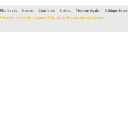
Plan du site
-
Contact
-
Liens utiles
-
Crédits
-
Mentions légales
-
Politique de coo
Conception et réalisation : Agence Design global de communication Canopée