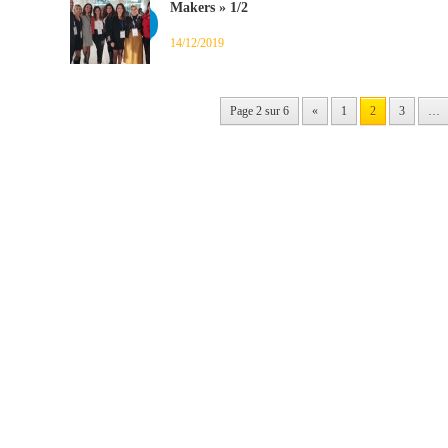
Makers » 1/2
14/12/2019
Page 2 sur 6
«
1
2
3
…