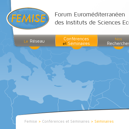
Conférences
Nos
Réseau
Le
Séminaires
Recherche
et
Femise
>
Conférences et Séminaires
>
Séminaires