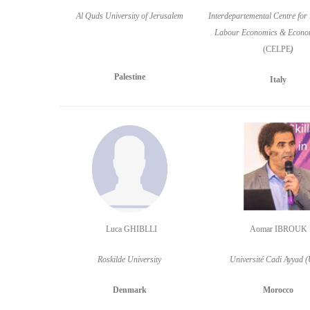
Al Quds University of Jerusalem
Interdepartemental Centre
for
Labour Economics & Econom
(CELPE
)
Palestine
Italy
Aomar IBROUK
Luca GHIBLLI
Université Cadi Ayyad 
Roskilde University
Morocco
Denmark