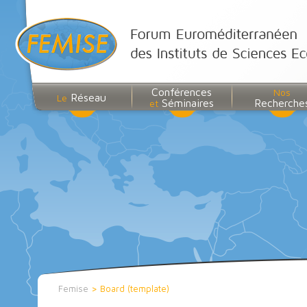
Conférences
Nos
Réseau
Le
Séminaires
Recherche
et
Femise
>
Board (template)