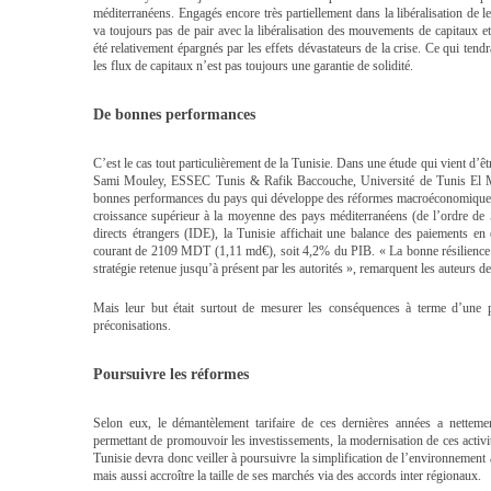
méditerranéens. Engagés encore très partiellement dans la libéralisation de l
va toujours pas de pair avec la libéralisation des mouvements de capitaux et 
été relativement épargnés par les effets dévastateurs de la crise. Ce qui tendr
les flux de capitaux n’est pas toujours une garantie de solidité.
De bonnes performances
C’est le cas tout particulièrement de la Tunisie. Dans une étude qui vient d’êt
Sami Mouley, ESSEC Tunis & Rafik Baccouche, Université de Tunis El Ma
bonnes performances du pays qui développe des réformes macroéconomiques 
croissance supérieur à la moyenne des pays méditerranéens (de l’ordre de
directs étrangers (IDE), la Tunisie affichait une balance des paiements 
courant de 2109 MDT (1,11 md€), soit 4,2% du PIB. « La bonne résilience de
stratégie retenue jusqu’à présent par les autorités », remarquent les auteurs de
Mais leur but était surtout de mesurer les conséquences à terme d’une pl
préconisations.
Poursuivre les réformes
Selon eux, le démantèlement tarifaire de ces dernières années a nettemen
permettant de promouvoir les investissements, la modernisation de ces activité
Tunisie devra donc veiller à poursuivre la simplification de l’environnement a
mais aussi accroître la taille de ses marchés via des accords inter régionaux.