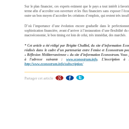
Sur le plan financier, ces experts estiment que le pays a tout intérêt à fav
terme afin d’accroître son ouverture et les flux financiers sans exposer l’éc
outre un bon moyen d’accroître les créations d’emplois, qui restent très insuf
D’où l’importance d’une évolution encore graduelle dans le perfectionnem
sophistication financière, avant d’arriver à l’instauration d’une flexibilité du
macroéconomie, le bon timing est loin de celui, très immédiat, des marchés.
* Cet article a été rédigé par Brigitte Challiol, du site d’information Eco
réalisés dans le cadre d’un partenariat entre Femise et Econostrum po
« Réflexion Méditerranéenne » du site d’information Econostrum. Vous po
à l’adresse suivante :
www.econostrum.info
. L’inscription à 
http://www.econostrum.info/subscription/
Partager cet article