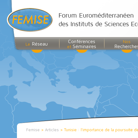
Conférences
Nos
Réseau
Le
Séminaires
Recherche
et
Femise
>
Articles
>
Tunisie : l’importance de la poursuite