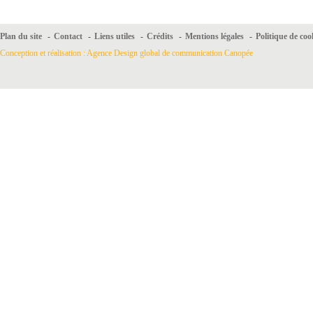
Plan du site
-
Contact
-
Liens utiles
-
Crédits
-
Mentions légales
-
Politique de coo
Conception et réalisation : Agence Design global de communication Canopée