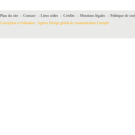
Plan du site
-
Contact
-
Liens utiles
-
Crédits
-
Mentions légales
-
Politique de coo
Conception et réalisation : Agence Design global de communication Canopée