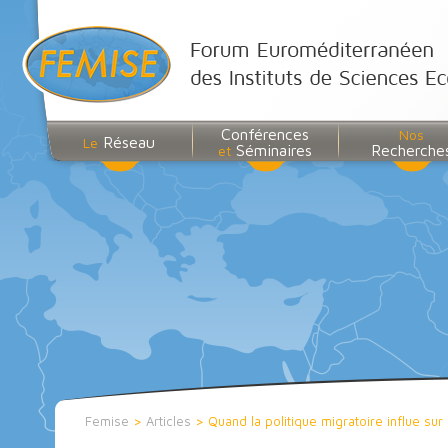
Conférences
Nos
Réseau
Le
Séminaires
Recherche
et
Femise
>
Articles
>
Quand la politique migratoire influe su