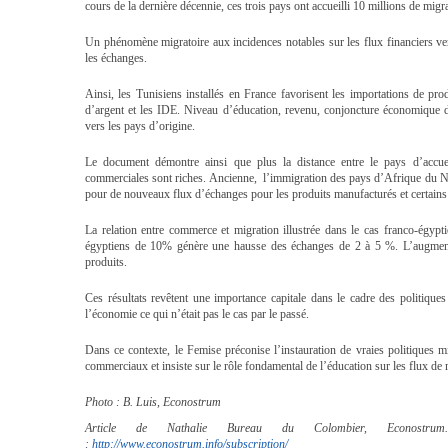
cours de la dernière décennie, ces trois pays ont accueilli 10 millions de mi
Un phénomène migratoire aux incidences notables sur les flux financiers vers
les échanges.
Ainsi, les Tunisiens installés en France favorisent les importations de produ
d’argent et les IDE. Niveau d’éducation, revenu, conjoncture économique du
vers les pays d’origine.
Le document démontre ainsi que plus la distance entre le pays d’accueil
commerciales sont riches. Ancienne, l’immigration des pays d’Afrique du 
pour de nouveaux flux d’échanges pour les produits manufacturés et certains
La relation entre commerce et migration illustrée dans le cas franco-égy
égyptiens de 10% génère une hausse des échanges de 2 à 5 %. L’augmenta
produits.
Ces résultats revêtent une importance capitale dans le cadre des politique
l’économie ce qui n’était pas le cas par le passé.
Dans ce contexte, le Femise préconise l’instauration de vraies politiques m
commerciaux et insiste sur le rôle fondamental de l’éducation sur les flux de 
Photo : B. Luis, Econostrum
Article de Nathalie Bureau du Colombier, Econostr
:
http://www.econostrum.info/subscription/