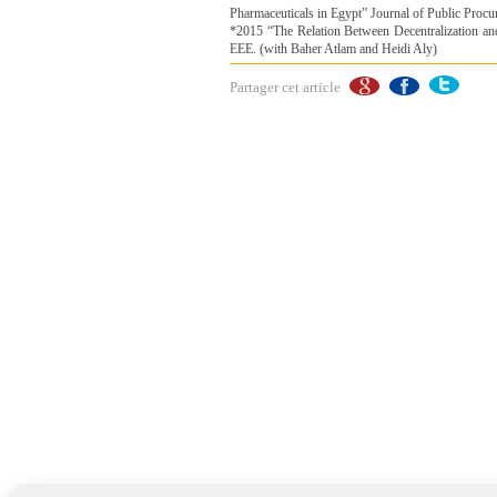
Pharmaceuticals in Egypt” Journal of Public Pro
*2015 “The Relation Between Decentralization an
EEE. (with Baher Atlam and Heidi Aly)
Partager cet article