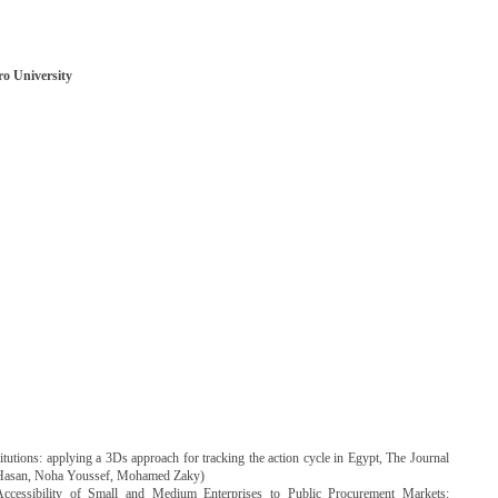
ro University
titutions: applying a 3Ds approach for tracking the action cycle in Egypt, The Journal
zen Hasan, Noha Youssef, Mohamed Zaky)
ccessibility of Small and Medium Enterprises to Public Procurement Markets: