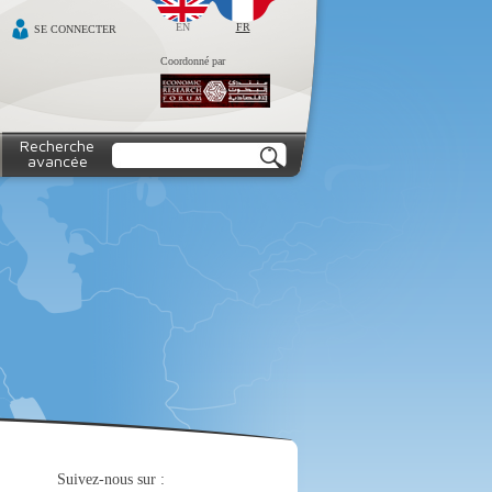
EN
FR
SE CONNECTER
Coordonné par
Recherche
avancée
Suivez-nous sur :