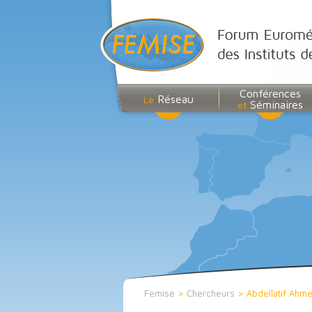
Conférences
Réseau
Le
Séminaires
et
Femise
>
Chercheurs
>
Abdellatif Ahm