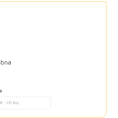
obna
eg
F - 535 Ko)