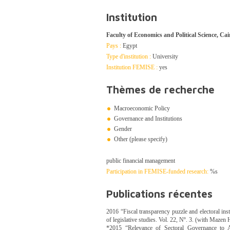
Institution
Faculty of Economics and Political Science, Cai
Pays :
Egypt
Type d'institution :
University
Institution FEMISE :
yes
Thèmes de recherche
Macroeconomic Policy
Governance and Institutions
Gender
Other (please specify)
public financial management
Participation in FEMISE-funded research:
%s
Publications récentes
2016 “Fiscal transparency puzzle and electoral ins
of legislative studies. Vol. 22, Nº. 3. (with Ma
*2015 “Relevance of Sectoral Governance to A