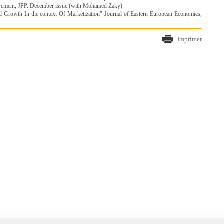
curement, JPP. December issue (with Mohamed Zaky)
d Growth In the context Of Marketization” Journal of Eastern European Economics,
Imprimer