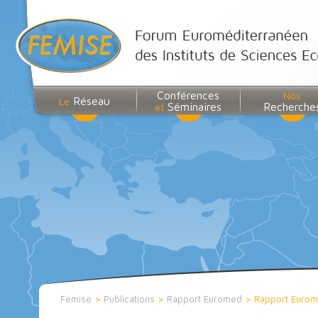
Conférences
Nos
Réseau
Le
Séminaires
Recherche
et
Femise
>
Publications
>
Rapport Euromed
>
Rapport Eurom