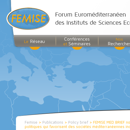
Conférences
Nos
Réseau
Le
Séminaires
Recherche
et
Femise
>
Publications
>
Policy brief
>
FEMISE MED BRIEF no1
politiques qui favorisent des sociétés méditerranéennes inc