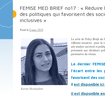
FEMISE MED BRIEF no17 : « Réduire l
des politiques qui favorisent des so
inclusives »
Posté le
8 mars 2019
La série de Policy Briefs du
réflexion novatrice pour la r
une analyse succincte et poli
présentent aux décideurs po
partenaires du réseau.
Le dernier FEMIS
l’écart entre les
favorisent des soc
il
est disponible ici
Karine Moukaddem
Il est disponible en