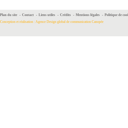
Plan du site
-
Contact
-
Liens utiles
-
Crédits
-
Mentions légales
-
Politique de coo
Conception et réalisation : Agence Design global de communication Canopée