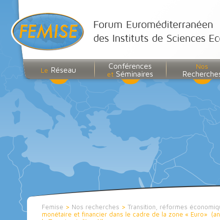
Conférences
Nos
Réseau
Le
Séminaires
Recherche
et
Femise
>
Nos recherches
>
Transition, réformes économiqu
monétaire et financier dans le cadre de la zone « Euro» (a