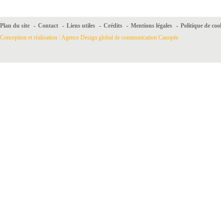
Plan du site
-
Contact
-
Liens utiles
-
Crédits
-
Mentions légales
-
Politique de coo
Conception et réalisation : Agence Design global de communication Canopée