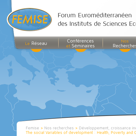
Conférences
Nos
Réseau
Le
Séminaires
Recherche
et
Femise
>
Nos recherches
>
Développement, croissance inc
The social Variables of development : Health, Poverty and 