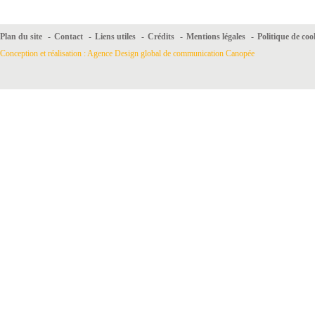
Plan du site
-
Contact
-
Liens utiles
-
Crédits
-
Mentions légales
-
Politique de coo
Conception et réalisation : Agence Design global de communication Canopée