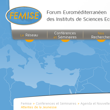
Conférences
Nos
Réseau
Le
Séminaires
Recherche
et
Femise
>
Conférences et Séminaires
>
Agenda et Nouvell
Attentes de la Jeunesse