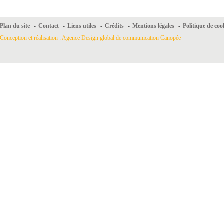
Plan du site
-
Contact
-
Liens utiles
-
Crédits
-
Mentions légales
-
Politique de coo
Conception et réalisation : Agence Design global de communication Canopée