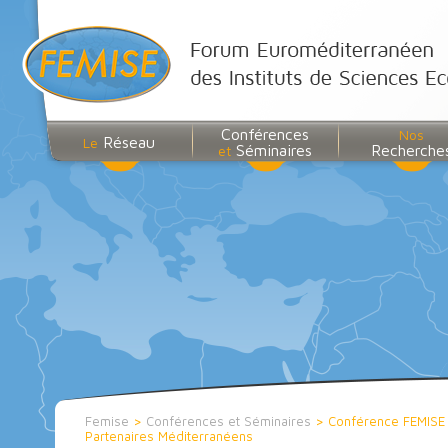
Conférences
Nos
Réseau
Le
Séminaires
Recherche
et
Femise
>
Conférences et Séminaires
>
Conférence FEMISE :
Partenaires Méditerranéens