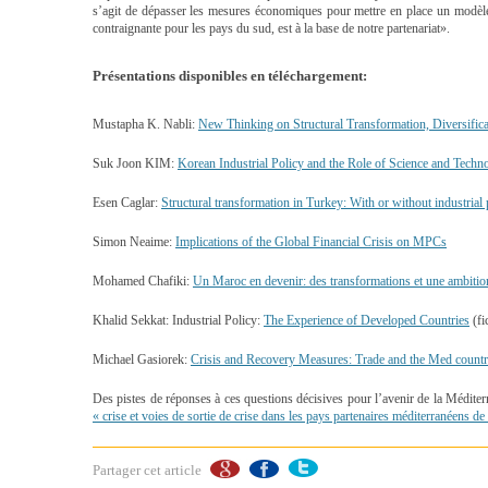
s’agit de dépasser les mesures économiques pour mettre en place un modèle g
contraignante pour les pays du sud, est à la base de notre partenariat».
Présentations disponibles en téléchargement:
Mustapha K. Nabli:
New Thinking on Structural Transformation, Diversificat
Suk Joon KIM:
Korean Industrial Policy and the Role of Science and Techn
Esen Caglar:
Structural transformation in Turkey: With or without industrial 
Simon Neaime:
Implications of the Global Financial Crisis on MPCs
Mohamed Chafiki:
Un Maroc en devenir: des transformations et une ambit
Khalid Sekkat: Industrial Policy:
The Experience of Developed Countries
(fi
Michael Gasiorek:
Crisis and Recovery Measures: Trade and the Med countr
Des pistes de réponses à ces questions décisives pour l’avenir de la Méditer
« crise et voies de sortie de crise dans les pays partenaires méditerranéens 
Partager cet article