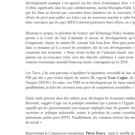
développement asiatique s’est appuyé sur des choix économiques forts. « L
d’effets significatifs dans les pays méditerranéens, assène Mustapha Nabli. 
que les Etats ne doivent pas concentrer leurs initiatives sur la croissance. Il
efforts du privé pour pallier ses échecs sur les nouveaux marchés et aider le
donc convaincu que les pays MENA doivent poursuivre leurs efforts, en s’ap
Illustrant ce propos, le président du Science and Technology Policy Institut
permis à la Corée du Sud d’atteindre le niveau de développement qu’e
d’augmenter, depuis les années 60, constate Suk Joon Kim. Mon pays porte u
dans ce domaine qu’il a trouvé les premières clés de son développement ». 
construire leur économie. « Nous avons évolué de l’industrie lourde vers l
parions sur la croissance verte, avec des objectifs ambitieux à court term
contexte économique mondial beaucoup moins contraignant qu’en 2010.
Les Turcs, s’ils sont parvenus à équilibrer la répartition sectorielle de leu
PIB par tête a peu évolué depuis les années 80, regrette
Esen Caglar
, de
Turquie (TEPAV). En outre, nos PME ne se développent pas de façon satisfai
parallèlement, la fuite des cerveaux nous prive de compétences essentielles ».
Quels outils peuvent alors être utilisés pour développer les économies médi
Beyrouth, suggère d’agir sur la politique monétaire qui a permis à l’Egypte d
rappelle que les gouvernements sont toujours impliqués dans les grandes réus
ouverture et politique industrielle, estime le président du comité scien
partenariats public-privé (PPP). Parallèlement, des solutions doivent être étu
du travail ».
Représentant la Commission européenne,
Pierre Deusy
, vante le modèle d