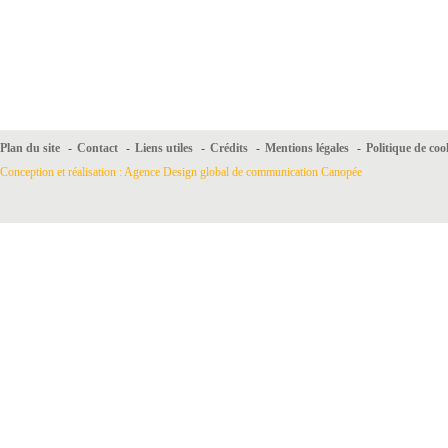
Plan du site
-
Contact
-
Liens utiles
-
Crédits
-
Mentions légales
-
Politique de coo
Conception et réalisation : Agence Design global de communication Canopée