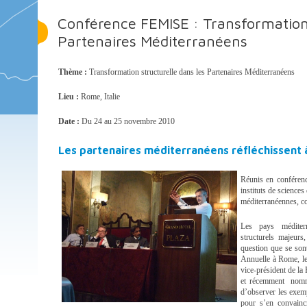
Conférence FEMISE : Transformation 
Partenaires Méditerranéens
Thème :
Transformation structurelle dans les Partenaires Méditerranéens
Lieu :
Rome, Italie
Date :
Du 24 au 25 novembre 2010
Les partenaires méditerranéens réfléchissent
Réunis en conféren
instituts de scienc
méditerranéennes, co
Les pays méditerr
structurels majeurs,
question que se so
Annuelle à Rome, l
vice-président de l
et récemment nommé
d’observer les exem
pour s’en convainc