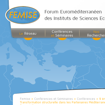
Conférences
Nos
Réseau
Le
Séminaires
Recherche
et
Femise
>
Conférences et Séminaires
>
Conférences
>
9 è
Transformation structurelle dans les Partenaires Méditerrané