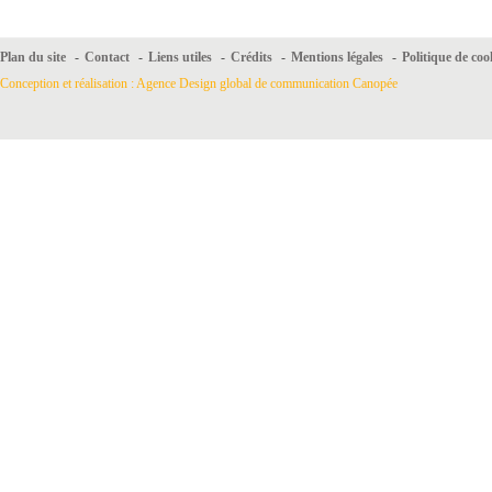
Plan du site
-
Contact
-
Liens utiles
-
Crédits
-
Mentions légales
-
Politique de coo
Conception et réalisation : Agence Design global de communication Canopée