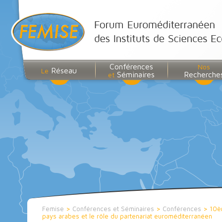
Conférences
Nos
Réseau
Le
Séminaires
Recherche
et
Femise
>
Conférences et Séminaires
>
Conférences
>
10è
pays arabes et le rôle du partenariat euroméditerranéen