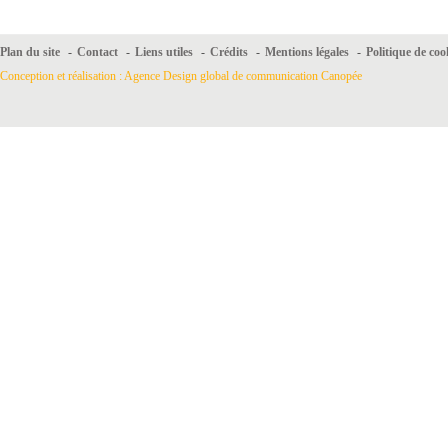
Plan du site
-
Contact
-
Liens utiles
-
Crédits
-
Mentions légales
-
Politique de coo
Conception et réalisation : Agence Design global de communication Canopée