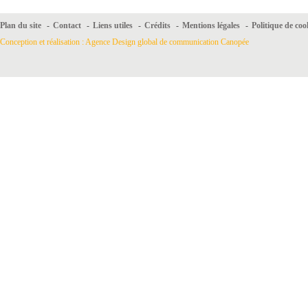
Plan du site
-
Contact
-
Liens utiles
-
Crédits
-
Mentions légales
-
Politique de coo
Conception et réalisation : Agence Design global de communication Canopée