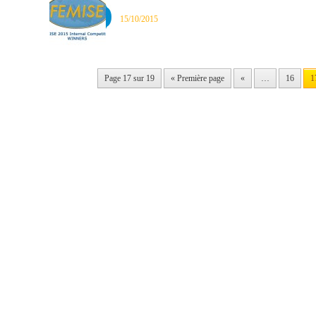
15/10/2015
Page 17 sur 19
« Première page
«
…
16
1