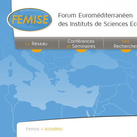
Conférences
Nos
Réseau
Le
Séminaires
Recherche
et
Femise
>
Actualités