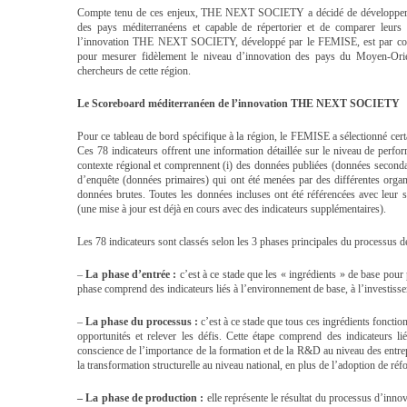
Compte tenu de ces enjeux, THE NEXT SOCIETY a décidé de développer un 
des pays méditerranéens et capable de répertorier et de comparer leurs
l’innovation THE NEXT SOCIETY, développé par le FEMISE, est par consé
pour mesurer fidèlement le niveau d’innovation des pays du Moyen-Orie
chercheurs de cette région.
Le Scoreboard méditerranéen de l’innovation THE NEXT SOCIETY
Pour ce tableau de bord spécifique à la région, le FEMISE a sélectionné cert
Ces 78 indicateurs offrent une information détaillée sur le niveau de perf
contexte régional et comprennent (i) des données publiées (données secondai
d’enquête (données primaires) qui ont été menées par des différentes organi
données brutes. Toutes les données incluses ont été référencées avec leur sou
(une mise à jour est déjà en cours avec des indicateurs supplémentaires).
Les 78 indicateurs sont classés selon les 3 phases principales du processus d
–
La phase d’entrée
:
c’est à ce stade que les « ingrédients » de base pour
phase comprend des indicateurs liés à l’environnement de base, à l’investiss
–
La phase du processus
:
c’est à ce stade que tous ces ingrédients fonctio
opportunités et relever les défis. Cette étape comprend des indicateurs lié
conscience de l’importance de la formation et de la R&D au niveau des entrepr
la transformation structurelle au niveau national, en plus de l’adoption de réf
–
La phase de production
:
elle représente le résultat du processus d’innova