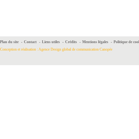
Plan du site
-
Contact
-
Liens utiles
-
Crédits
-
Mentions légales
-
Politique de coo
Conception et réalisation : Agence Design global de communication Canopée