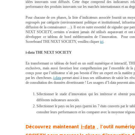
idées innovants sont diffusés. Cette étape comprend des indicateurs relat
performance des produits innovants sur les marchés internationaux et au degré
Pour chacune de ces phases, la liste d’indicateurs associée fournit un moyen
regroupés par catégorie (environnement politique et institutionnel, infrastru
diffusion de la connaissance …). Il est en outre essentiel de signaler que p
NEXT SOCIETY, certains n’avaient jamais été utilisés auparavant et ont 
développer ce tableau de bord méditerranéen de l’innovation.
Pour cons
Scoreboard THE NEXT SOCIETY, veuillez cliquer
ici
.
i-data
THE NEXT SOCIETY
En transformant ce tableau de bord en un outil numérique et interactif, 
exclusives, mais aussi favoriser leur compréhension par l’ensemble de la p
conçu pour que l’utilisateur n’ait pas besoin d’être un expert en la matière
par les chercheurs.
i-data
permet ainsi à tous ses utilisateurs de saisir les r
de consultation des données divertissante !
Les usagers d’I-data peuvent ainsi
Sélectionner le stade d’innovation qui les intéresse et obtenir po
différents indicateurs associés.
Sélectionner le pays ou les pays (parmi les 7 états couverts par le ta
consulter leurs performances et les comparer avec la moyenne régiona
Découvrez maintenant
i-data
, l’outil numér