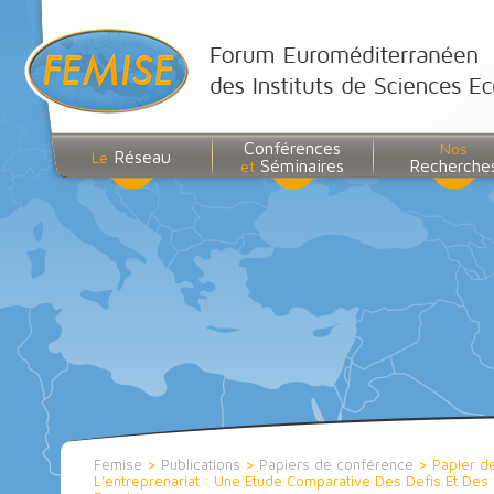
Conférences
Nos
Réseau
Le
Séminaires
Recherche
et
Femise
>
Publications
>
Papiers de conférence
>
Papier d
L’entreprenariat : Une Etude Comparative Des Defis Et Des 