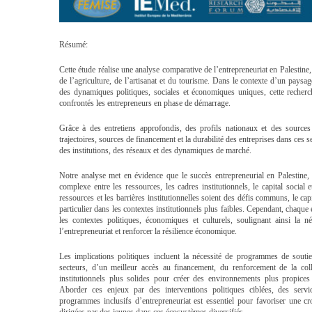
Résumé:
Cette étude réalise une analyse comparative de l’entrepreneuriat en Palestine,
de l’agriculture, de l’artisanat et du tourisme. Dans le contexte d’un pay
des dynamiques politiques, sociales et économiques uniques, cette recherch
confrontés les entrepreneurs en phase de démarrage.
Grâce à des entretiens approfondis, des profils nationaux et des sources
trajectoires, sources de financement et la durabilité des entreprises dans ces 
des institutions, des réseaux et des dynamiques de marché.
Notre analyse met en évidence que le succès entrepreneurial en Palestine, 
complexe entre les ressources, les cadres institutionnels, le capital social
ressources et les barrières institutionnelles soient des défis communs, le cap
particulier dans les contextes institutionnels plus faibles. Cependant, cha
les contextes politiques, économiques et culturels, soulignant ainsi la né
l’entrepreneuriat et renforcer la résilience économique.
Les implications politiques incluent la nécessité de programmes de soutie
secteurs, d’un meilleur accès au financement, du renforcement de la coll
institutionnels plus solides pour créer des environnements plus propice
Aborder ces enjeux par des interventions politiques ciblées, des serv
programmes inclusifs d’entrepreneuriat est essentiel pour favoriser une cro
dirigées par des jeunes dans ces écosystèmes diversifiés.