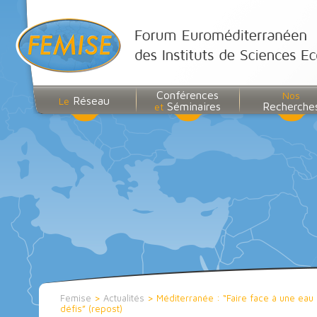
Conférences
Nos
Réseau
Le
Séminaires
Recherche
et
Femise
>
Actualités
>
Méditerranée : “Faire face à une eau 
défis” (repost)