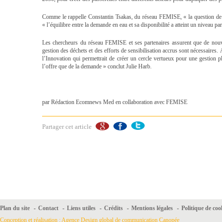
C
omme le rappelle Constantin Tsakas, du réseau FEMISE, « la question de 
« l’équilibre entre la demande en eau et sa disponibilité a atteint un niveau par
Les chercheurs du réseau FEMISE et ses partenaires assurent que de nouv
gestion des
déchets
et des efforts de sensibilisation accrus
sont nécessaires
.
A
l’Innovation
qui permettrait de créer un cercle vertueux pour une gestion pl
l’offre que de la demande »
conclut
Julie
Harb
.
par Rédaction Ecomnews Med en collaboration avec FEMISE
Partager cet article
Plan du site
-
Contact
-
Liens utiles
-
Crédits
-
Mentions légales
-
Politique de coo
Conception et réalisation : Agence Design global de communication Canopée