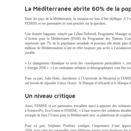
La Méditerranée abrite 60% de la pop
Dans les pays de la Méditerranée, la situation est loin d’être
idyllique
. A l’
FEMISE et ses partenaires se sont penchés sur la question.
Une donnée frappante, relayée par Céline Dubreuil, Programme Manager
a
d’Action pour la Méditerranée (PAM) du Programme des Nations Uni
représente que 7% de la population mondiale et pourtant elle abrite plus
millions de Méditerranéens n’ont en effet toujours pas accès à l’assainisse
potable.
« Le changement climatique va avoir des conséquences particulières », m
« Energie 2050 ». « Les contraintes urbaines et démographiques vont être ex
Pour sa part,
Julie
Harb
, chercheuse à l’Université de Montréal et FEM
ont
besoin de répondre à deux choses :
le Manque d’efficacité et le Manque 
Un niveau critique
Ainsi,
FEMISE et ses partenaires travaillent
aussi
à apporter des solution
à
SciencesPo
, Eco-Union et FEMISE, « il faut trouver des solutions durable
exemple de faire l’Union pour la Méditerranée avec sa
plateforme de coopérat
Pour sa part, Stéphane
Pouffary
souligne l’importance d’une approch
2050,
pour
créer des passerelles entre différents acteurs pour dupliquer des p