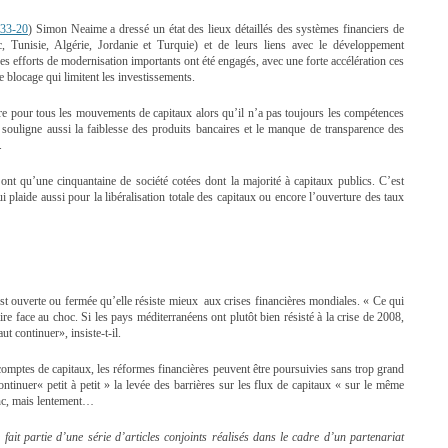
33-20
) Simon Neaime a dressé un état des lieux détaillés des systèmes financiers de
 Tunisie, Algérie, Jordanie et Turquie) et de leurs liens avec le développement
s efforts de modernisation importants ont été engagés, avec une forte accélération ces
e blocage qui limitent les investissements.
e pour tous les mouvements de capitaux alors qu’il n’a pas toujours les compétences
 souligne aussi la faiblesse des produits bancaires et le manque de transparence des
.
nt qu’une cinquantaine de société cotées dont la majorité à capitaux publics. C’est
plaide aussi pour la libéralisation totale des capitaux ou encore l’ouverture des taux
st ouverte ou fermée qu’elle résiste mieux aux crises financières mondiales. « Ce qui
re face au choc. Si les pays méditerranéens ont plutôt bien résisté à la crise de 2008,
aut continuer», insiste-t-il.
s comptes de capitaux, les réformes financières peuvent être poursuivies sans trop grand
ontinuer« petit à petit » la levée des barrières sur les flux de capitaux « sur le même
onc, mais lentement…
e fait partie d’une série d’articles conjoints réalisés dans le cadre d’un partenariat