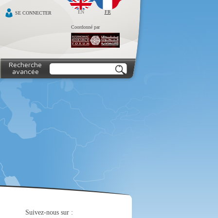
EN
FR
SE CONNECTER
Coordonné par
Recherche
avancée
Suivez-nous sur :