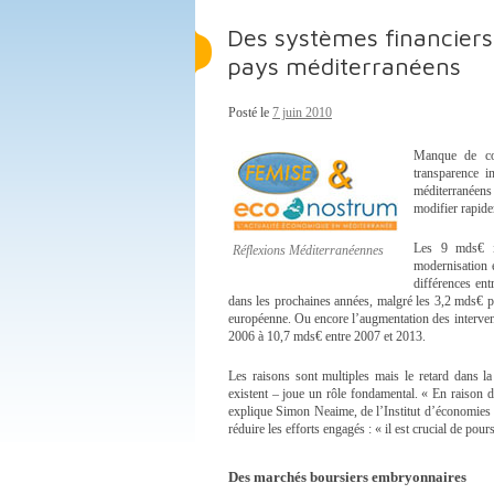
Des systèmes financier
pays méditerranéens
Posté le
7 juin 2010
Manque de com
transparence 
méditerranéens
modifier rapide
Les 9 mds€ i
Réflexions Méditerranéennes
modernisation 
différences ent
dans les prochaines années, malgré les 3,2 mds€ p
européenne. Ou encore l’augmentation des interven
2006 à 10,7 mds€ entre 2007 et 2013.
Les raisons sont multiples mais le retard dans l
existent – joue un rôle fondamental. « En raison de
explique Simon Neaime, de l’Institut d’économies 
réduire les efforts engagés : « il est crucial de pou
Des marchés boursiers embryonnaires