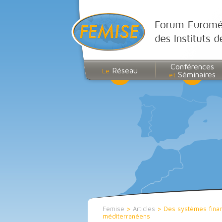
Conférences
Réseau
Le
Séminaires
et
Femise
>
Articles
>
Des systèmes fina
méditerranéens