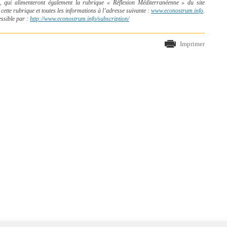
 qui alimenteront également la rubrique « Réflexion Méditerranéenne » du site
tte rubrique et toutes les informations à l’adresse suivante :
www.econostrum.info
.
essible par :
http://www.econostrum.info/subscription/
Imprimer