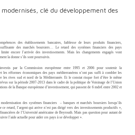
s modernisés, clé du développement des
pétences des établissements bancaires, faiblesse de leurs produits financiers,
insuffisante des marchés boursiers… Le retard des systèmes financiers des pays
 limite encore l’arrivée des investissements. Mais les changements engagés vont
ment la donne s’ils sont poursuivis.
nvestis par la Commission européenne entre 1995 et 2006 pour soutenir la
et les réformes économiques des pays méditerranéens n’ont pas suffi à combler les
re les rives sud et nord de la Méditerranée. Et le constat risque fort d’être le même
révus sur la période 2007-2013 dans le cadre de la politique de Voisinage de l’Union
tions de la Banque européenne d’investissement, qui passent de 6 mds€ entre 2002 et
a modernisation des systèmes financiers – banques et marchés boursiers lorsqu’ils
 ce retard, l’argent qui arrive n’est pas dirigé vers des investissements productifs »,
financières de l’Université américaine de Beyrouth. Mais pas question pour autant de
rsuivre l’aide actuelle pour aider ces pays à se développer ».