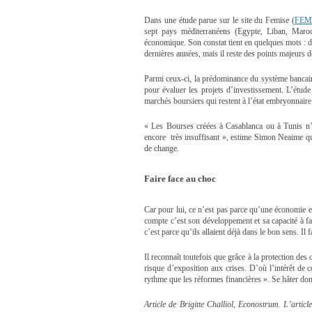
Dans une étude parue sur le site du Femise (
FEM
sept pays méditerranéens (Egypte, Liban, Maroc,
économique. Son constat tient en quelques mots : de
dernières années, mais il reste des points majeurs d
Parmi ceux-ci, la prédominance du système bancair
pour évaluer les projets d’investissement. L’étude
marchés boursiers qui restent à l’état embryonnaire
« Les Bourses créées à Casablanca ou à Tunis n’o
encore très insuffisant », estime Simon Neaime qui 
de change.
Faire face au choc
Car pour lui, ce n’est pas parce qu’une économie e
compte c’est son développement et sa capacité à fai
c’est parce qu’ils allaient déjà dans le bon sens. Il f
Il reconnaît toutefois que grâce à la protection de
risque d’exposition aux crises. D’où l’intérêt de c
rythme que les réformes financières ». Se hâter d
Article de Brigitte Challiol, Econostrum. L’articl