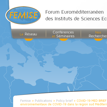
Conférences
Nos
Réseau
Le
Séminaires
Recherche
et
Femise
>
Publications
>
Policy brief
>
COVID-19 MED BRIEF 
environnementaux de COVID-19 dans la région sud Méditerr