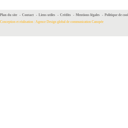
Plan du site
-
Contact
-
Liens utiles
-
Crédits
-
Mentions légales
-
Politique de coo
Conception et réalisation : Agence Design global de communication Canopée