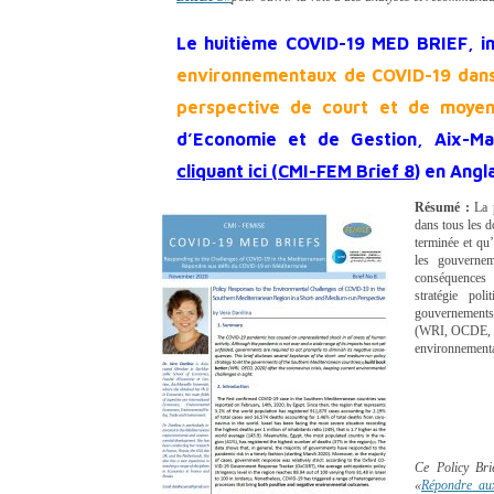
Le huitième COVID-19 MED BRIEF, in
environnementaux de COVID-19 dans
perspective de court et de moye
d’Economie et de Gestion, Aix-Mar
cliquant ici (
CMI-FEM Brief 8
) en Angl
Résumé :
La 
dans tous les d
terminée et qu’
les gouvernem
conséquences 
stratégie po
gouvernements
(WRI, OCDE, 20
environnementa
Ce Policy Bri
«
Répondre au