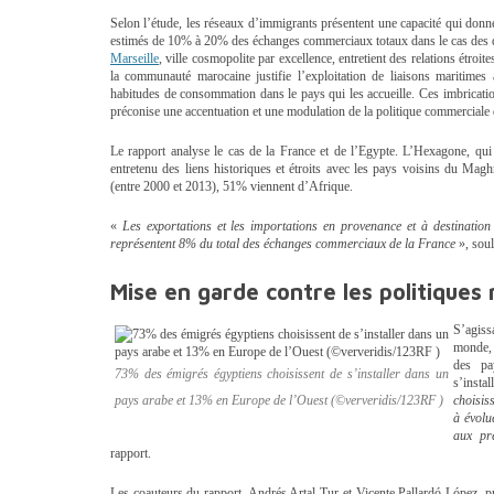
Selon l’étude, les réseaux d’immigrants présentent une capacité qui don
estimés de 10% à 20% des échanges commerciaux totaux dans le cas des d
Marseille
, ville cosmopolite par excellence, entretient des relations étroi
la communauté marocaine justifie l’exploitation de liaisons maritimes
habitudes de consommation dans le pays qui les accueille. Ces imbricati
préconise une accentuation et une modulation de la politique commerciale d
Le rapport analyse le cas de la France et de l’Egypte. L’Hexagone, qu
entretenu des liens historiques et étroits avec les pays voisins du Ma
(entre 2000 et 2013), 51% viennent d’Afrique.
«
Les exportations et les importations en provenance et à destinati
représentent 8% du total des échanges commerciaux de la France
», sou
Mise en garde contre les politiques 
S’agiss
monde, 
des pa
73% des émigrés égyptiens choisissent de s’installer dans un
s’insta
pays arabe et 13% en Europe de l’Ouest (©ververidis/123RF )
choisis
à évolu
aux pr
rapport.
Les coauteurs du rapport, Andrés Artal-Tur et Vicente Pallardó-López, pr