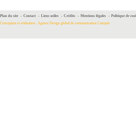
Plan du site
-
Contact
-
Liens utiles
-
Crédits
-
Mentions légales
-
Politique de coo
Conception et réalisation : Agence Design global de communication Canopée