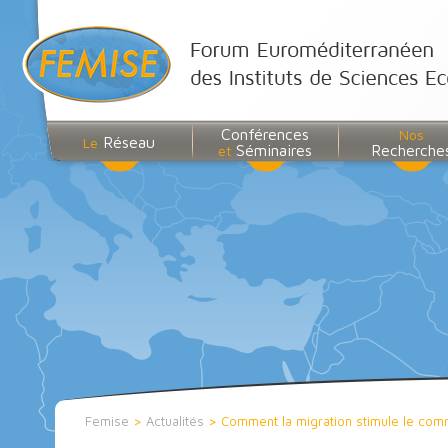
Conférences
Nos
Réseau
Le
Séminaires
Recherche
et
Femise
>
Actualités
>
Comment la migration stimule le co