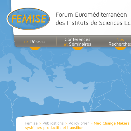
Conférences
Nos
Réseau
Le
Séminaires
Recherche
et
Femise
>
Publications
>
Policy brief
>
Med Change Makers e
systèmes productifs et transition