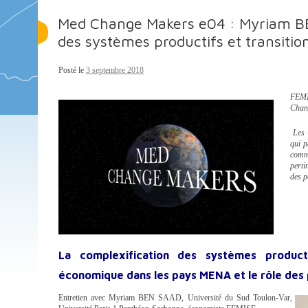
Med Change Makers e04 : Myriam BE
des systèmes productifs et transitio
Posté le
3 septembre 2018
FEMIS
Chan
Les 
qui 
comm
perti
des p
La complexification des systèmes produc
économique dans les pays MENA et le rôle des 
Entretien avec Myriam BEN SAAD, Université du Sud Toulon-Var,