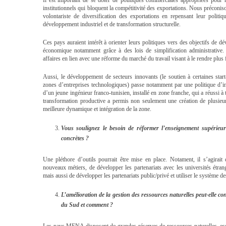
institutionnels qui bloquent la compétitivité des exportations. Nous préco
volontariste de diversification des exportations en repensant leur polit
développement industriel et de transformation structurelle.
Ces pays auraient intérêt à orienter leurs politiques vers des objectifs de d
économique notamment grâce à des lois de simplification administrative. 
affaires en lien avec une réforme du marché du travail visant à le rendre plus fl
Aussi, le développement de secteurs innovants (le soutien à certaines st
zones d’entreprises technologiques) passe notamment par une politique d’inc
d’un jeune ingénieur franco-tunisien, installé en zone franche, qui a réussi à 
transformation productive a permis non seulement une création de plusieur
meilleure dynamique et intégration de la zone.
Vous soulignez le besoin de réformer l’enseignement supérieu
concrètes ?
Une pléthore d’outils pourrait être mise en place. Notament, il s’agirait
nouveaux métiers, de développer les partenariats avec les universités étra
mais aussi de développer les partenariats public/privé et utiliser le système d
L’amélioration de la gestion des ressources naturelles peut-elle con
du Sud et comment ?
Les pays MENA disposent de grandes réserves de ressources naturelles, ess