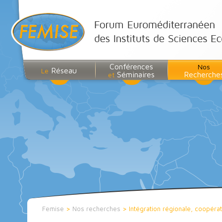
Conférences
Nos
Réseau
Le
Séminaires
Recherche
et
Femise
>
Nos recherches
>
Intégration régionale, coopér