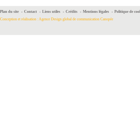
Plan du site
-
Contact
-
Liens utiles
-
Crédits
-
Mentions légales
-
Politique de coo
Conception et réalisation : Agence Design global de communication Canopée