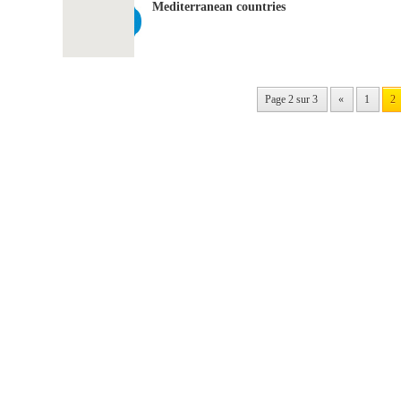
Mediterranean countries
Page 2 sur 3
«
1
2